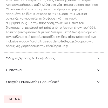
Το street art μανιφέστο της νέας έκδοσης Pride Classique.
Ας προχωρήσουμε μαζί! Δίπλα στη νέα limited edition του Pride
Classique. Από την πασαρέλα στον δρόμο, το μήνυμα
παραμένει το ίδιο: «Get used to it!». Ο Jean Paul Gaultier
συνεχίζει να γιορτάζει τη διαφορετικότητα χωρίς
συμβιβασμούς. Για την παρέλαση, το λευκό T-shirt του
διακοσμείται με street art print από το fashion show του 1994.
Το περήφανο μπουκάλι, με γυαλιστερό μεταλλικό φινίρισμα και
τον εμβληματικό κορσέ, εκφράζει τις ίδιες αξίες μέσα από ένα
inclusive woody floral citrus eau de toilette, σχεδιασμένο για
όλους. Ας γιορτάσουμε την ελευθερία μας!
Οδηγίες Χρήσης & Προφύλαξης
Συστατικά
Στοιχεία Επικοινωνίας Προμηθευτή
+ ΔΕΙΓΜΑ