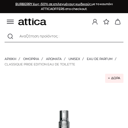
BURBERRY έως -50% σε επιλεγμένους κωδικούς
με το κουπόνι
ATTICAOFFERS στο checkout.
Αναζήτηση προϊόντος :
ΑΡΧΙΚΉ
/
ΟΜΟΡΦΙΑ
/
ΑΡΩΜΑΤΑ
/
UNISEX
/
EAU DE PARFUM
/
CLASSIQUE PRIDE EDITION EAU DE TOILETTE
+ ΔΩΡΑ