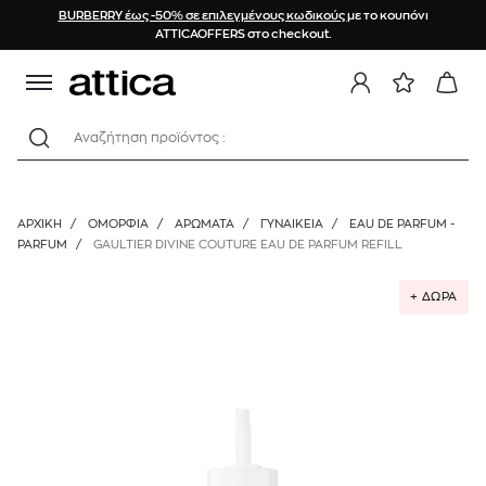
BURBERRY έως -50% σε επιλεγμένους κωδικούς
με το κουπόνι
ATTICAOFFERS στο checkout.
Αναζήτηση προϊόντος :
ΑΡΧΙΚΉ
/
ΟΜΟΡΦΙΑ
/
ΑΡΩΜΑΤΑ
/
ΓΥΝΑΙΚΕΊΑ
/
EAU DE PARFUM -
PARFUM
/
GAULTIER DIVINE COUTURE EAU DE PARFUM REFILL
+ ΔΩΡΑ