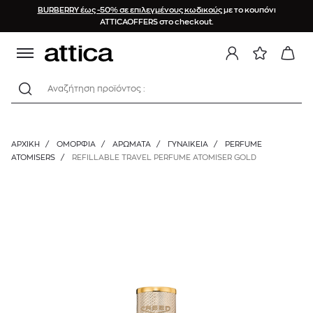
BURBERRY έως -50% σε επιλεγμένους κωδικούς
με το κουπόνι
ATTICAOFFERS στο checkout.
Αναζήτηση προϊόντος :
ΑΡΧΙΚΉ
/
ΟΜΟΡΦΙΑ
/
ΑΡΩΜΑΤΑ
/
ΓΥΝΑΙΚΕΊΑ
/
PERFUME
ATOMISERS
/
REFILLABLE TRAVEL PERFUME ATOMISER GOLD