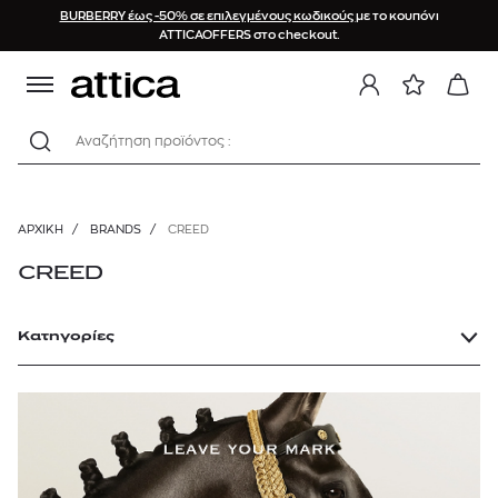
BURBERRY έως -50% σε επιλεγμένους κωδικούς
με το κουπόνι
ATTICAOFFERS στο checkout.
Αναζήτηση προϊόντος :
ΑΡΧΙΚΉ
/
BRANDS
/
CREED
CREED
Κατηγορίες