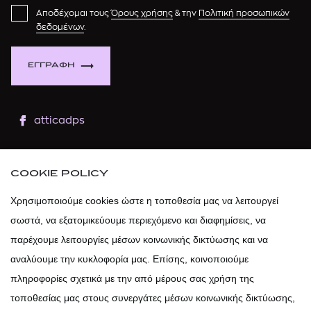
Αποδέχομαι τους
Όρους χρήσης
& την
Πολιτική προσωπικών
δεδομένων
.
ΕΓΓΡΑΦΗ
atticadps
atticaofficial
|
atticabeauty
COOKIE POLICY
atticadps
Χρησιμοποιούμε cookies ώστε η τοποθεσία μας να λειτουργεί
σωστά, να εξατομικεύουμε περιεχόμενο και διαφημίσεις, να
atticadps
παρέχουμε λειτουργίες μέσων κοινωνικής δικτύωσης και να
αναλύουμε την κυκλοφορία μας. Επίσης, κοινοποιούμε
πληροφορίες σχετικά με την από μέρους σας χρήση της
τοποθεσίας μας στους συνεργάτες μέσων κοινωνικής δικτύωσης,