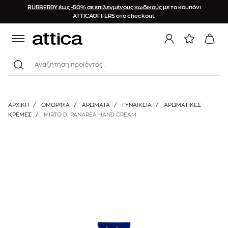
BURBERRY έως -50% σε επιλεγμένους κωδικούς
με το κουπόνι
ATTICAOFFERS στο checkout.
Αναζήτηση προϊόντος :
ΑΡΧΙΚΉ
/
ΟΜΟΡΦΙΑ
/
ΑΡΩΜΑΤΑ
/
ΓΥΝΑΙΚΕΊΑ
/
ΑΡΩΜΑΤΙΚΈΣ
ΚΡΈΜΕΣ
/
MIRTO DI PANAREA HAND CREAM