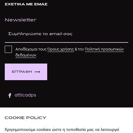
ΣΧΕΤΙΚΑ ΜΕ ΕΜΑΣ
Newsletter
Αποδέχομαι τους
Όρους χρήσης
& την
Πολιτική προσωπικών
δεδομένων
.
ΕΓΓΡΑΦΗ
atticadps
atticaofficial
|
atticabeauty
COOKIE POLICY
atticadps
Χρησιμοποιούμε cookies ώστε η τοποθεσία μας να λειτουργεί