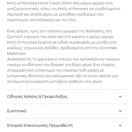
Mirto di Panarea Hand Cream 30ml: Μια κρέμα χεριών στις
αναζωογονητικές νότες του Mirto di Panarea για ενυδατωμένα,
λαμπερά και απαλά χέρια, με μοναδικό σχεδιασμό που
παραπέμπει στο καλοκαίρι και τον ήλιο.
Ένας φόρος τιμής στη γαλήνια ομορφιά της θάλασσας, στη
ζωντανή ενέργεια του ήλιου και στα κύματα, η κρέμα χεριών
Mirto di Panarea έρχεται σε ειδική συσκευασία με μοτίβο από
κύκλους, τρίγωνα και βολίδες, σχεδιασμένη από την Dorothée
Meilichzon.
Ανακαλώντας το χαρούμενο πνεύμα των καλοκαιρινών ημερών,
παρέχει ενυδάτωση που διαρκεί στα ξηρά χέρια. Ένα ελαφρύ,
απορροφητικό γαλάκτωμα που περιέχει λάδι jojoba με
μαλακτικές ιδιότητες και υαλουρονικό οξύ το οποίο αφήνει μια
απολαυστικά ευχάριστη μεταξένια αίσθηση στα χέρια.
Οδηγίες Χρήσης & Προφύλαξης
Συστατικά
Στοιχεία Επικοινωνίας Προμηθευτή