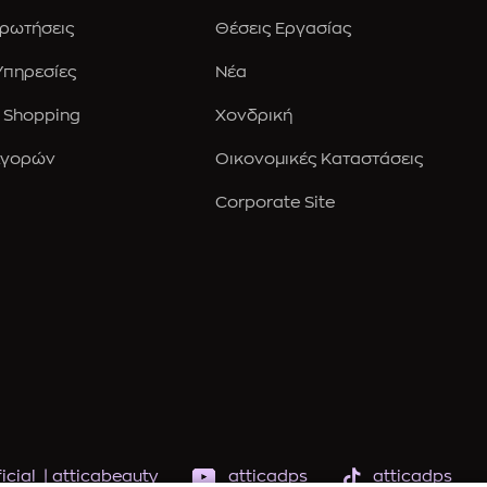
Ερωτήσεις
Θέσεις Εργασίας
 Υπηρεσίες
Νέα
 Shopping
Χονδρική
Αγορών
Οικονομικές Καταστάσεις
Corporate Site
icial
|
atticabeauty
atticadps
atticadps