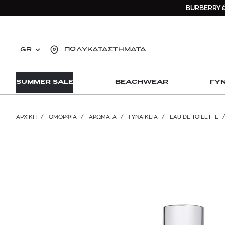
BURBERRY έ
GR
ΠΟΛΥΚΑΤΑΣΤΗΜΑΤΑ
TO
SUMMER SALE
BEACHWEAR
ΓΥ
lo
Zad
lon
ΑΡΧΙΚΉ
/
ΟΜΟΡΦΙΑ
/
ΑΡΩΜΑΤΑ
/
ΓΥΝΑΙΚΕΊΑ
/
EAU DE TOILETTE
/
Ysl
Dio