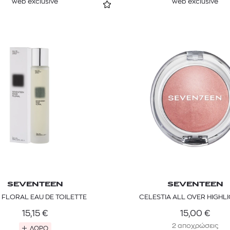
web exclusive
web exclusive
SEVENTEEN
SEVENTEEN
 FLORAL EAU DE TOILETTE
CELESTIA ALL OVER HIGHL
15,15
€
15,00
€
2 αποχρώσεις
ΔΩΡΟ