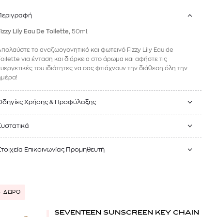
Περιγραφή
izzy Lily Eau De Toilette,
50ml.
Απολαύστε το αναζωογονητικό και φωτεινό Fizzy Lily Eau de
Toilette για ένταση και διάρκεια στο άρωμα και αφήστε τις
ευεργετικές του ιδιότητες να σας φτιάχνουν την διάθεση όλη την
ημέρα!
Οδηγίες Χρήσης & Προφύλαξης
Συστατικά
Στοιχεία Επικοινωνίας Προμηθευτή
+ ΔΩΡΟ
SEVENTEEN SUNSCREEN KEY CHAIN