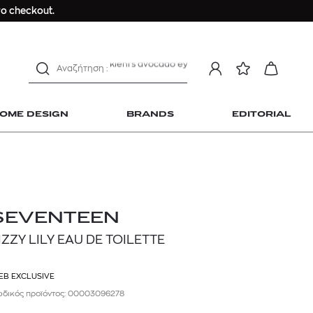
Longchamp Le Pliage
ο checkout.
αντηλιακό προσώπου
estee lauder double wear
kiehl's avocado eye
mcm
sandro
OME DESIGN
BRANDS
EDITORIAL
γυναικεία αρώματα
μαγιό
ανδρικο t-shirt
Dior sauvage
Longchamp Le Pliage
 Home Design
SEVENTEEN
αντηλιακό προσώπου
IZZY LILY EAU DE TOILETTE
estee lauder double wear
kiehl's avocado eye
EB EXCLUSIVE
mcm
δικός προϊόντος: 00003096278
sandro