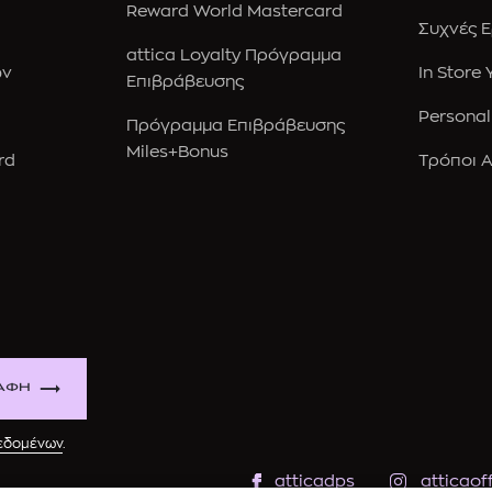
Reward World Mastercard
Συχνές 
attica Loyalty Πρόγραμμα
ών
In Store
Επιβράβευσης
Personal
Πρόγραμμα Επιβράβευσης
Miles+Bonus
rd
Τρόποι 
ΑΦΗ
δεδομένων
.
atticadps
atticaoff