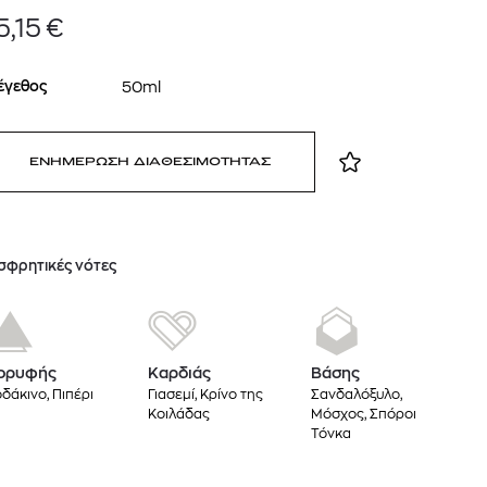
5,15
€
έγεθος
50ml
ΕΝΗΜΕΡΩΣΗ ΔΙΑΘΕΣΙΜΟΤΗΤΑΣ
σφρητικές νότες
 BARTH
DIOR
Ο ΣΟΡΤΣ
DIOR FOREVER NUDE BRONZE POWDER BRONZER IN NATURAL GLOW OR MATTE FINISH | 04 Warm
0
€
15%
61,84
€
OFFER
ορυφής
Καρδιάς
Βάσης
δάκινο, Πιπέρι
Γιασεμί, Κρίνο της
Σανδαλόξυλο,
Κοιλάδας
Μόσχος, Σπόροι
Τόνκα