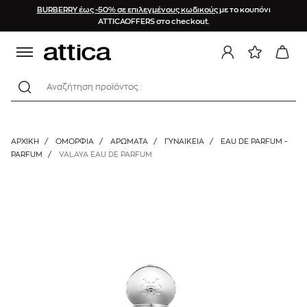
BURBERRY έως -50% σε επιλεγμένους κωδικούς
με το κουπόνι
ATTICAOFFERS στο checkout.
Αναζήτηση προϊόντος :
ΑΡΧΙΚΉ
/
ΟΜΟΡΦΙΑ
/
ΑΡΩΜΑΤΑ
/
ΓΥΝΑΙΚΕΊΑ
/
EAU DE PARFUM -
PARFUM
/
VALAYA EAU DE PARFUM