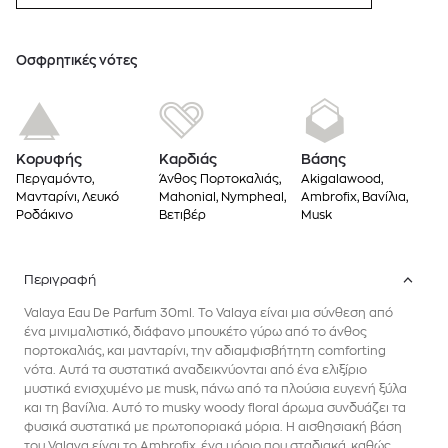
Oσφρητικές νότες
Κορυφής
Καρδιάς
Βάσης
Περγαμόντο,
Άνθος Πορτοκαλιάς,
Akigalawood,
Μανταρίνι, Λευκό
Mahonial, Nympheal,
Ambrofix, Βανίλια,
Ροδάκινο
Βετιβέρ
Musk
Περιγραφή
Valaya Eau De Parfum 30ml. Το Valaya είναι μια σύνθεση από
ένα μινιμαλιστικό, διάφανο μπουκέτο γύρω από το άνθος
πορτοκαλιάς, και μανταρίνι, την αδιαμφισβήτητη comforting
νότα. Αυτά τα συστατικά αναδεικνύονται από ένα ελιξίριο
μυστικά ενισχυμένο με musk, πάνω από τα πλούσια ευγενή ξύλα
και τη βανίλια. Αυτό το musky woody floral άρωμα συνδυάζει τα
φυσικά συστατικά με πρωτοποριακά μόρια. Η αισθησιακή βάση
του Valaya είναι το Ambrofix, ένα μόριο που σταδιακά, καθώς