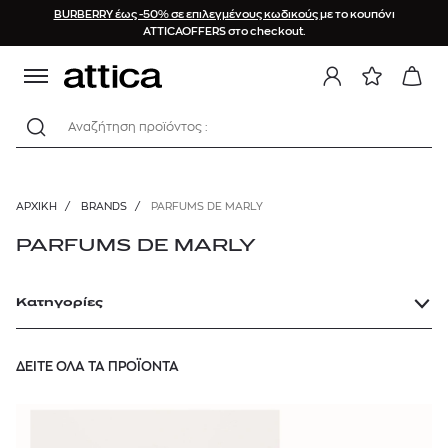
BURBERRY έως -50% σε επιλεγμένους κωδικούς
με το κουπόνι
ATTICAOFFERS στο checkout.
Αναζήτηση προϊόντος :
ΑΡΧΙΚΉ
/
BRANDS
/
PARFUMS DE MARLY
PARFUMS DE MARLY
Κατηγορίες
ΔΕΙΤΕ ΟΛΑ ΤΑ ΠΡΟΪΟΝΤΑ