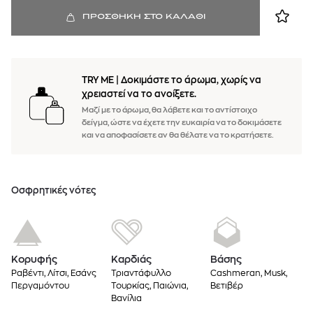
ΠΡΟΣΘΗΚΗ ΣΤΟ ΚΑΛΑΘΙ
TRY ME
|
Δοκιμάστε το άρωμα, χωρίς να
χρειαστεί να το ανοίξετε.
Μαζί με το άρωμα, θα λάβετε και το αντίστοιχο
δείγμα, ώστε να έχετε την ευκαιρία να το δοκιμάσετε
και να αποφασίσετε αν θα θέλατε να το κρατήσετε.
Oσφρητικές νότες
Κορυφής
Καρδιάς
Βάσης
Ραβέντι, Λίτσι, Εσάνς
Τριαντάφυλλο
Cashmeran, Musk,
Περγαμόντου
Τουρκίας, Παιώνια,
Βετιβέρ
Βανίλια