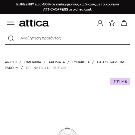
BURBERRY έως -50% σε επιλεγμένους κωδικούς
με το κουπόνι
ATTICAOFFERS στο checkout.
Αναζήτηση προϊόντος :
ΑΡΧΙΚΉ
/
ΟΜΟΡΦΙΑ
/
ΑΡΩΜΑΤΑ
/
ΓΥΝΑΙΚΕΊΑ
/
EAU DE PARFUM -
PARFUM
/
DELINA EAU DE PARFUM
TRY ME