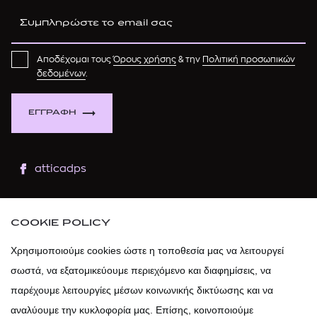
Αποδέχομαι τους
Όρους χρήσης
& την
Πολιτική προσωπικών
δεδομένων
.
ΕΓΓΡΑΦΗ
atticadps
atticaofficial
|
atticabeauty
COOKIE POLICY
atticadps
Χρησιμοποιούμε cookies ώστε η τοποθεσία μας να λειτουργεί
σωστά, να εξατομικεύουμε περιεχόμενο και διαφημίσεις, να
atticadps
παρέχουμε λειτουργίες μέσων κοινωνικής δικτύωσης και να
αναλύουμε την κυκλοφορία μας. Επίσης, κοινοποιούμε