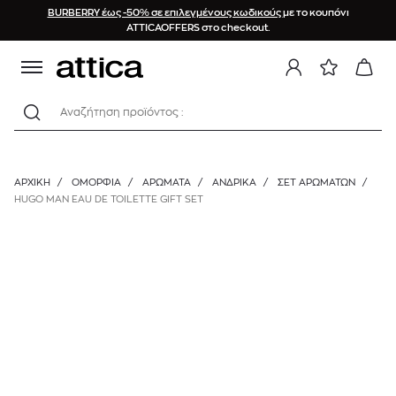
BURBERRY έως -50% σε επιλεγμένους κωδικούς
με το κουπόνι
ATTICAOFFERS στο checkout.
Αναζήτηση προϊόντος :
ΑΡΧΙΚΉ
/
ΟΜΟΡΦΙΑ
/
ΑΡΩΜΑΤΑ
/
ΑΝΔΡΙΚΆ
/
ΣΕΤ ΑΡΩΜΆΤΩΝ
/
HUGO MAN EAU DE TOILETTE GIFT SET