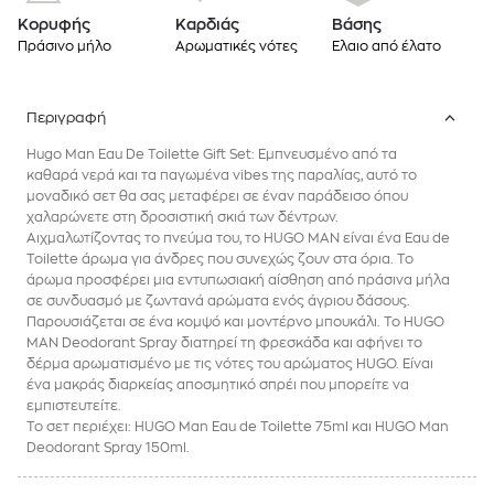
Κορυφής
Καρδιάς
Βάσης
Πράσινο μήλο
Αρωματικές νότες
Ελαιο από έλατο
Περιγραφή
Hugo Man Eau De Toilette Gift Set: Εμπνευσμένο από τα
καθαρά νερά και τα παγωμένα vibes της παραλίας, αυτό το
μοναδικό σετ θα σας μεταφέρει σε έναν παράδεισο όπου
χαλαρώνετε στη δροσιστική σκιά των δέντρων.
Αιχμαλωτίζοντας το πνεύμα του, το HUGO MAN είναι ένα Eau de
Toilette άρωμα για άνδρες που συνεχώς ζουν στα όρια. Το
άρωμα προσφέρει μια εντυπωσιακή αίσθηση από πράσινα μήλα
σε συνδυασμό με ζωντανά αρώματα ενός άγριου δάσους.
Παρουσιάζεται σε ένα κομψό και μοντέρνο μπουκάλι. Το HUGO
MAN Deodorant Spray διατηρεί τη φρεσκάδα και αφήνει το
δέρμα αρωματισμένο με τις νότες του αρώματος HUGO. Είναι
ένα μακράς διαρκείας αποσμητικό σπρέι που μπορείτε να
εμπιστευτείτε.
Το σετ περιέχει: HUGO Man Eau de Toilette 75ml και HUGO Man
Deodorant Spray 150ml.