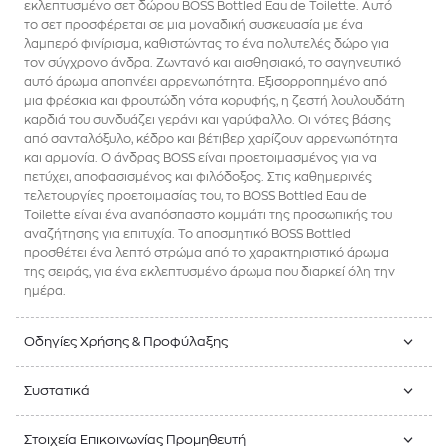
εκλεπτυσμένο σετ δώρου BOSS Bottled Eau de Toilette. Αυτό
το σετ προσφέρεται σε μια μοναδική συσκευασία με ένα
λαμπερό φινίρισμα, καθιστώντας το ένα πολυτελές δώρο για
τον σύγχρονο άνδρα. Ζωντανό και αισθησιακό, το σαγηνευτικό
αυτό άρωμα αποπνέει αρρενωπότητα. Εξισορροπημένο από
μια φρέσκια και φρουτώδη νότα κορυφής, η ζεστή λουλουδάτη
καρδιά του συνδυάζει γεράνι και γαρύφαλλο. Οι νότες βάσης
από σανταλόξυλο, κέδρο και βέτιβερ χαρίζουν αρρενωπότητα
και αρμονία. Ο άνδρας BOSS είναι προετοιμασμένος για να
πετύχει, αποφασισμένος και φιλόδοξος. Στις καθημερινές
τελετουργίες προετοιμασίας του, το BOSS Bottled Eau de
Toilette είναι ένα αναπόσπαστο κομμάτι της προσωπικής του
αναζήτησης για επιτυχία. Το αποσμητικό BOSS Bottled
προσθέτει ένα λεπτό στρώμα από το χαρακτηριστικό άρωμα
της σειράς, για ένα εκλεπτυσμένο άρωμα που διαρκεί όλη την
ημέρα.
Οδηγίες Χρήσης & Προφύλαξης
Συστατικά
Στοιχεία Επικοινωνίας Προμηθευτή