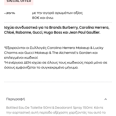
SPECIAL OFFER
με την αγορά αρωμάτων αξίας
-35%
80€ και άνω.
Ισχύει συνδυαστικά για τα Brands Burberry, Carolina Herrera,
Chloé, Rabanne, Gucci, Hugo Boss και Jean Paul Gaultier.
*Εξαιρούνται οι Συλλογές Carolina Herrera Makeup & Lucky
Charms και Gucci Makeup & The Alchemist's Garden και
επιλεγμένοι κωδικοί.
*Η ενέργεια ΔΕΝ ισχύει σε όλους τους κωδικούς παρά μόνο σε
όσους εμφανίζεται το συγκεκριμένο μήνυμα.
Περιγραφή
Bottled Eau De Toilette 50ml & Deodorant Spray 150ml. Κάντε
την εορταστική αυτή περίοδο αξέχαστη χαρίζοντάς του αυτό το