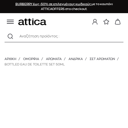
BURBERRY έως -50% σε επιλεγμένους κωδικούς
με το κουπόνι
ATTICAOFFERS στο checkout.
Αναζήτηση προϊόντος :
ΑΡΧΙΚΉ
/
ΟΜΟΡΦΙΑ
/
ΑΡΩΜΑΤΑ
/
ΑΝΔΡΙΚΆ
/
ΣΕΤ ΑΡΩΜΆΤΩΝ
/
BOTTLED EAU DE TOILETTE SET 50ML