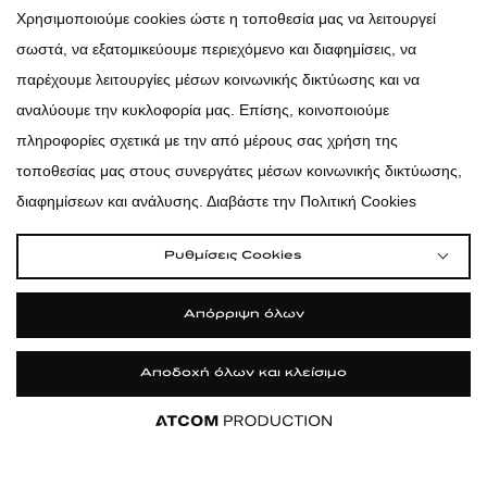
atticadps
Χρησιμοποιούμε cookies ώστε η τοποθεσία μας να λειτουργεί
σωστά, να εξατομικεύουμε περιεχόμενο και διαφημίσεις, να
atticadps
παρέχουμε λειτουργίες μέσων κοινωνικής δικτύωσης και να
αναλύουμε την κυκλοφορία μας. Επίσης, κοινοποιούμε
πληροφορίες σχετικά με την από μέρους σας χρήση της
τοποθεσίας μας στους συνεργάτες μέσων κοινωνικής δικτύωσης,
διαφημίσεων και ανάλυσης. Διαβάστε την Πολιτική Cookies
Ρυθμίσεις Cookies
Απόρριψη όλων
Αποδοχή όλων και κλείσιμο
|
|
|
Όροι Χρήσης
Πολιτική Cookies
Κώδικας Δεοντολογίας
Προστασία Προσωπικών Δεδομένων
©2026 attica