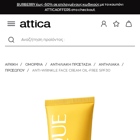
BURBERRY έως -50% σε επιλεγμένους κωδικούς
με το κουπόνι
ATTICAOFFERS στο checkout.
Αναζήτηση προϊόντος :
ΑΡΧΙΚΉ
/
ΟΜΟΡΦΙΑ
/
ΑΝΤΗΛΙΑΚΗ ΠΡΟΣΤΑΣΙΑ
/
ΑΝΤΗΛΙΑΚΆ
/
ΠΡΟΣΏΠΟΥ
/
ANTI-WRINKLE FACE CREAM OIL-FREE SPF30