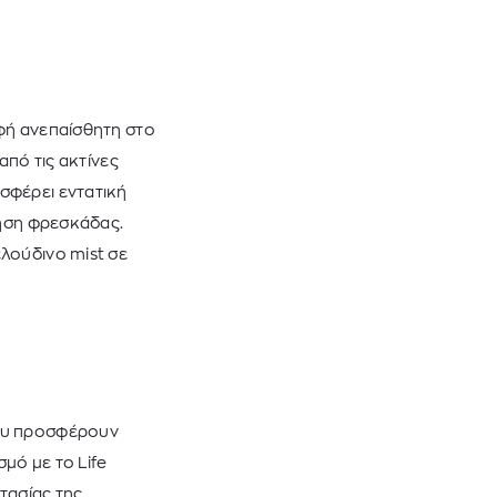
υφή ανεπαίσθητη στο
από τις ακτίνες
σφέρει εντατική
θηση φρεσκάδας.
λούδινο mist σε
που προσφέρουν
μό με το Life
τασίας της