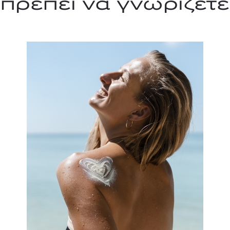
πρέπει να γνωρίζετε
TOM FORD
MIU MIU
MC2 SAINT
SOLEIL BLANC PARFUM EAU DE TOILETTE | 50ml
ΓΥΑΛΙΑ ΗΛΙΟΥ A52S/ZVN4I0/52
ΑΝΔΡΙΚΟ ΜΑΓΙ
421,00
€
120,00
€
102,0
365,00
€
OFFER