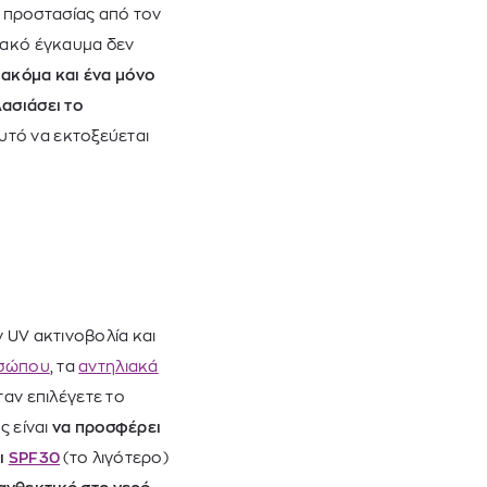
 προστασίας από τον
λιακό έγκαυμα δεν
,
ακόμα και ένα μόνο
ασιάσει το
αυτό να εκτοξεύεται
ν UV ακτινοβολία και
οσώπου
, τα
αντηλιακά
ταν επιλέγετε το
ς είναι
να προσφέρει
ι
SPF30
(το λιγότερο)