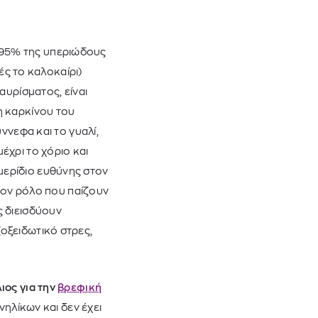
ο 95% της υπεριώδους
τές το καλοκαίρι)
αυρίσματος, είναι
η καρκίνου του
ννεφα και το γυαλί,
έχρι το χόριο και
μερίδιο ευθύνης στον
στον ρόλο που παίζουν
ς διεισδύουν
οξειδωτικό στρες,
ιος για την
βρεφική
νηλίκων και δεν έχει