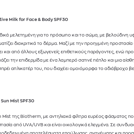
tive Milk for Face & Body SPF30
δικά μελετημένη για το πρόσωπο και το σώμα, με βελούδινη 
ατίζει διακριτικά το δέρμα. Μαζί με την προηγμένη προστασία 
ι και από άλλους εξωγενείς επιθετικούς παράγοντες, ενώ προ
άζει την επιδερμίδα με ένα λαμπερό σατινέ πέπλο και μια αίσ
πρέι απλικατέρ του, που διαχέει ομοιόμορφα το αδιάβροχο βε
 Sun Mist SPF30
 Mist της Biotherm, με αντηλιακά φίλτρα ευρέος φάσματος 
ασία από UVA/UVB και είναι οικολογικά ελεγμένα. Σε συνδυασ
ποδεδειγμένα αποτελέσματα επούλωσης, ανανέωσης και προσ