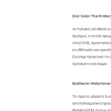
Dior Solar The Protec
Αντηλιακή σύνθεση ει
άγγιγμα, η οποία αρωμ
UVA/UVB, προστατεύε
ενυδάτωση και αγκαλι
Σούπερ πρακτικό το σ
πρόσωπο και σώμα.
Biotherm Waterlover
Το πρώτο αόρατο Sun
αποτελεσματική προστ
PlanktonTM, έχουν α