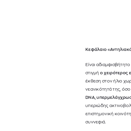
Κεφάλαιο «Αντηλιακά
Είναι αδιαμφισβήτητο
στιγμή
ο χειρότερος 
έκθεση στον ήλιο χω
νεανικότητά της, όσο 
DNA, υπερμελάγχρωση
υπεριώδης ακτινοβολί
επιστημονική κοινότ
συννεφιά.