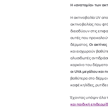
Η «ανατομία» των ακ
Η ακτινοβολία UV απο
ακτινοβολίας που φτά
διεισδύουν στις επιφ
αυτές που προκαλούν 
δέρματος.
Οι ακτίνες
και εισχωρούν βαθύτε
αλυσιδωτές αντιδράσ
καρκίνο του δέρματος
οι UVA μεγάλου και 
βαθύτερα στο δέρμα 
καφέ κηλίδες, ρυτίδες
Έχοντας υπόψιν όλα
και παιδική επιδερμί