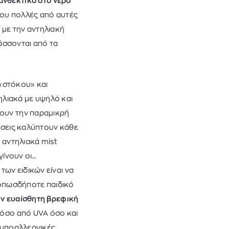
ανθεκτικό στο νερό
 που πολλές από αυτές
 με την αντηλιακή
άσσονται από τα
«στόκου» και
λιακά με υψηλό και
νουν την παραμικρή
τάσεις καλύπτουν κάθε
 αντηλιακά mist
γίνουν οι…
ων ειδικών είναι να
ι οπωσδήποτε παιδικό
ην ευαίσθητη βρεφική
τόσο από UVA όσο και
 υποαλλεργικές.