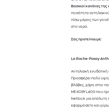
Βασικοί κανόνες της 
ποσότητα αντηλιακού
πίσω μέρος των γονά
στο νερό.
Σας
προτείνουμε
:
La Roche-Posay Anth
Αντηλιακή ενυδατική 
Προσφέρει πολύ υψηλή
βλάβες, χάρη στην πα
MEXORYL400 που προστ
Netlock για απόλυτη π
εφαρμόσετε και γύρω