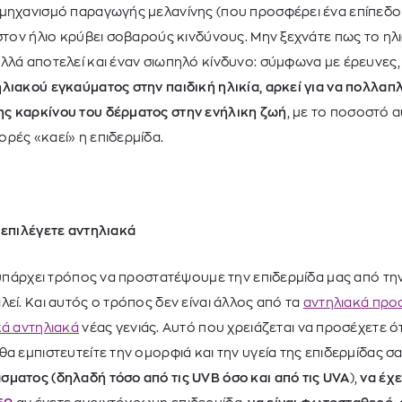
 μηχανισμό παραγωγής μελανίνης (που προσφέρει ένα επίπεδο
 στον ήλιο κρύβει σοβαρούς κινδύνους. Μην ξεχνάτε πως το η
λλά αποτελεί και έναν σιωπηλό κίνδυνο: σύμφωνα με έρευνες
λιακού εγκαύματος στην παιδική ηλικία, αρκεί για να πολλαπλ
ς καρκίνου του δέρματος στην ενήλικη ζωή
, με το ποσοστό 
ρές «καεί» η επιδερμίδα.
 επιλέγετε αντηλιακά
ι υπάρχει τρόπος να προστατέψουμε την επιδερμίδα μας από τη
λεί. Και αυτός ο τρόπος δεν είναι άλλος από τα
αντηλιακά πρ
κά αντηλιακά
νέας γενιάς. Αυτό που χρειάζεται να προσέχετε ό
α εμπιστευτείτε την ομορφιά και την υγεία της επιδερμίδας σα
ματος (δηλαδή τόσο από τις UVB όσο και από τις UVA
),
να έχε