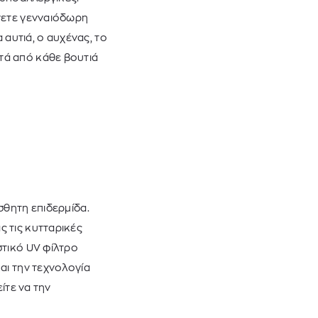
νετε γενναιόδωρη
αυτιά, ο αυχένας, το
τά από κάθε βουτιά
σθητη επιδερμίδα.
 τις κυτταρικές
στικό UV φίλτρο
αι την τεχνολογία
ίτε να την