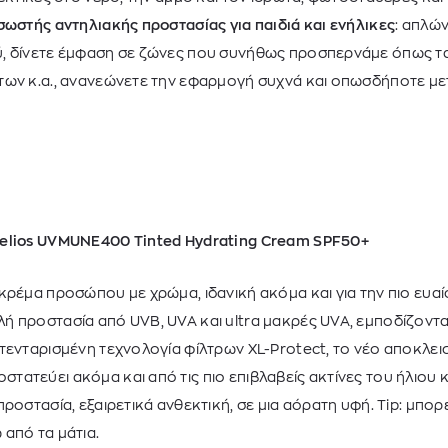
σωστής αντηλιακής προστασίας για παιδιά και ενήλικες
: απλώ
, δίνετε έμφαση σε ζώνες που συνήθως προσπερνάμε όπως τα 
των κ.α., ανανεώνετε την εφαρμογή συχνά και οπωσδήποτε με
elios UVMUNE400 Tinted Hydrating Cream SPF50+
κρέμα προσώπου με χρώμα, ιδανική ακόμα και για την πιο ευαί
 προστασία από UVB, UVA και ultra μακρές UVA, εμποδίζοντας
τενταρισμένη τεχνολογία φίλτρων XL-Protect, το νέο αποκλει
ατεύει ακόμα και από τις πιο επιβλαβείς ακτίνες του ήλιου κ
ροστασία, εξαιρετικά ανθεκτική, σε μια αόρατη υφή. Tip: μπορε
 από τα μάτια.