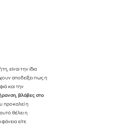
η, είναι την ίδια
χουν αποδείξει πως η
ιά και την
ήρανση, βλάβες στο
υ προκαλεί η
αυτό θέλει η
ιοφάνεια είτε