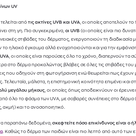
τίνων UV
τελείται από
τις ακτίνες UVB και UVA
, οι οποίες αποτελούν τ
νει στη γη. Πιο συγκεκριμένα,
οι UVB
(οι οποίες είναι πιο δυνα
ανειακές στιβάδες του δέρματος, ενεργοποιούν τη διαδικασία μ
το ηλιακό έγκαυμα αλλά ενοχοποιούνται και για την εμφάνισ
 UVA
, οι οποίες είναι παρούσες όλο το χρόνο, διαπερνούν τα σύ
ρα στο δέρμα προκαλώντας βλάβες σε όλες τις στιβάδες του μ
εις που οδηγούν στη φωτογήρανση ενώ θεωρείται πως έχουν 
. Τελευταία, μάλιστα, η επιστημονική κοινότητα επιμένει και 
πολύ μεγάλου μήκους
, οι οποίες όπως αποδεικνύουν οι έρευνε
από όλο το φάσμα των UVA, με σοβαρές συνέπειες στο δέρμα (
, ακμή) και το ανοσοποιητικό.
 τα παραπάνω δεδομένα,
σκεφτείτε πόσο επικίνδυνος είναι ο ήλ
δα
. Καθώς το δέρμα των παιδιών είναι πιο λεπτό από αυτό των ε