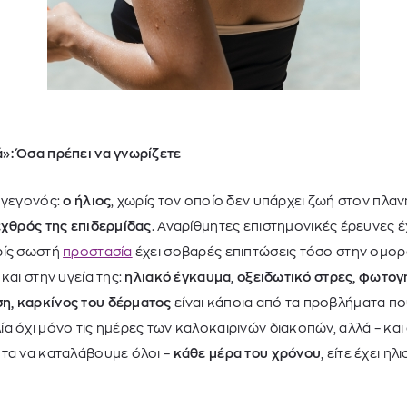
»: Όσα πρέπει να γνωρίζετε
 γεγονός:
ο ήλιος
, χωρίς τον οποίο δεν υπάρχει ζωή στον πλανήτ
εχθρός της επιδερμίδας
. Αναρίθμητες επιστημονικές έρευνες έ
ρίς σωστή
προστασία
έχει σοβαρές επιπτώσεις τόσο στην ομορφ
και στην υγεία της:
ηλιακό έγκαυμα, οξειδωτικό στρες, φωτογ
, καρκίνος του δέρματος
είναι κάποια από τα προβλήματα πο
α όχι μόνο τις ημέρες των καλοκαιρινών διακοπών, αλλά – και 
ητα να καταλάβουμε όλοι –
κάθε μέρα του χρόνου
, είτε έχει ηλ