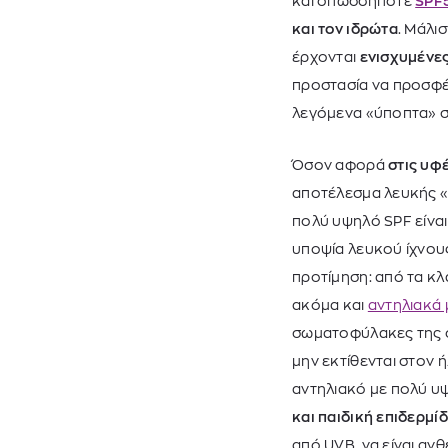
και οπωσδήποτε
SPF
και τον ιδρώτα
. Μάλι
έρχονται
ενισχυμένες
προστασία να προσφέ
λεγόμενα «ύποπτα» σ
Όσον αφορά
στις υφ
αποτέλεσμα λευκής «
πολύ υψηλό SPF είναι
υποψία λευκού ίχνους
προτίμηση: από τα κ
ακόμα και
αντηλιακά
σωματοφύλακες της ομ
μην εκτίθενται στον 
αντηλιακό με πολύ υ
και παιδική επιδερμί
από UVB, να είναι αν