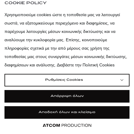
COOKIE POLICY
Χρησιμοποιούμε cookies ώστε η τοποθεσία μας να λειτουργεί
ΚΑΤΑΣΤΗΜΑΤΑ
σωστά, να εξατομικεύουμε περιεχόμενο και διαφημίσεις, να
ONLINE ΑΓΟΡΕΣ
παρέχουμε λειτουργίες μέσων κοινωνικής δικτύωσης και να
ΚΕΡΔΙΣΤΕ ΜΑΖΙ ΜΑΣ
αναλύουμε την κυκλοφορία μας. Επίσης, κοινοποιούμε
ΕΞΥΠΗΡΕΤΗΣΗ ΠΕΛΑΤΩΝ
πληροφορίες σχετικά με την από μέρους σας χρήση της
τοποθεσίας μας στους συνεργάτες μέσων κοινωνικής δικτύωσης,
ΣΧΕΤΙΚΑ ΜΕ ΕΜΑΣ
διαφημίσεων και ανάλυσης. Διαβάστε την Πολιτική Cookies
Newsletter
Ρυθμίσεις Cookies
Απόρριψη όλων
Αποδέχομαι τους
Όρους χρήσης
& την
Πολιτική προσωπικών
δεδομένων
.
Αποδοχή όλων και κλείσιμο
Εφαρμογή
ΦΙΛΤΡΑ ΚΑΙ ΚΑΤΗΓΟΡΙΕΣ
ΕΓΓΡΑΦΗ