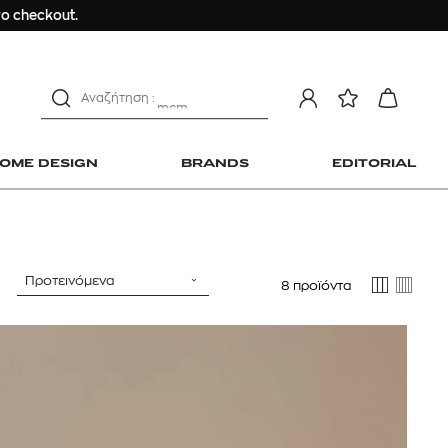
Longchamp Le Pliage
ο checkout.
αντηλιακό προσώπου
estee lauder double wear
kiehl's avocado eye
mcm
sandro
OME DESIGN
BRANDS
EDITORIAL
γυναικεία αρώματα
μαγιό
ανδρικο t-shirt
Dior sauvage
Προτεινόμενα
8 προϊόντα
Longchamp Le Pliage
 Home Design
αντηλιακό προσώπου
estee lauder double wear
kiehl's avocado eye
mcm
sandro