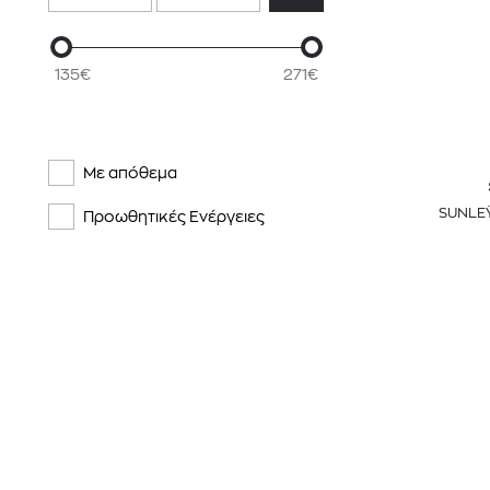
135€
271€
Με απόθεμα
SUNLEŸ
Προωθητικές Ενέργειες