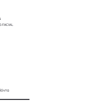
S
G FACIAL
ϊόντα