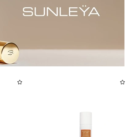
 BARTH
DIOR
Ο ΣΟΡΤΣ
DIOR FOREVER NUDE BRONZE POWDER BRONZER IN NATURAL GLOW OR MATTE FINISH | 04 Warm
0
€
15%
61,84
€
OFFER