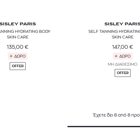
SISLEY PARIS
SISLEY PARI
ANNING HYDRATING BODY
SELF TANNING HYDRATIN
SKIN CARE
SKIN CARE
135,00
€
147,00
€
ΔΩΡΟ
ΔΩΡΟ
ΜΗ ΔΙΑΘΕΣΙΜΟ
OFFER
OFFER
Έχετε δει
8
από
8
προ