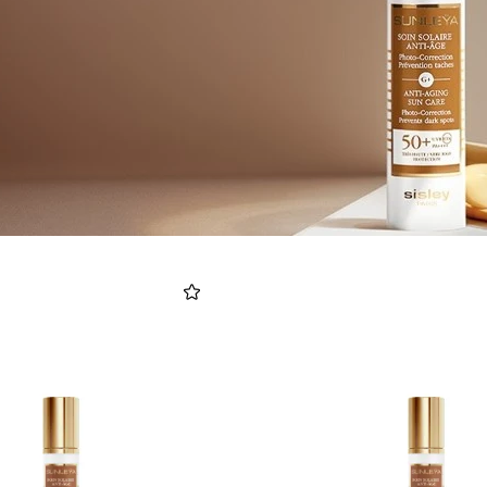
TOM FORD
MIU MIU
MC2 SAINT
SOLEIL BLANC PARFUM EAU DE TOILETTE | 50ml
ΓΥΑΛΙΑ ΗΛΙΟΥ A52S/ZVN4I0/52
ΑΝΔΡΙΚΟ ΜΑΓΙ
421,00
€
120,00
€
102,0
365,00
€
OFFER