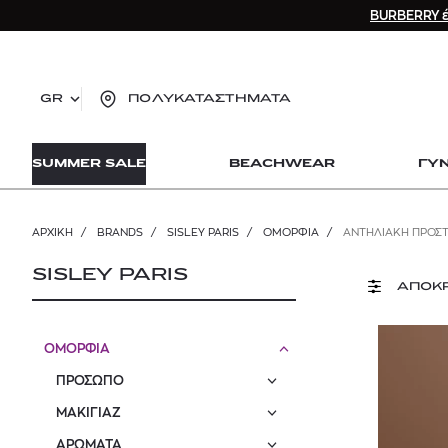
BURBERRY έ
GR
ΠΟΛΥΚΑΤΑΣΤΗΜΑΤΑ
TO
SUMMER SALE
BEACHWEAR
ΓΥ
lo
Zad
lon
ΑΡΧΙΚΉ
/
BRANDS
/
SISLEY PARIS
/
ΟΜΟΡΦΙΑ
/
ΑΝΤΗΛΙΑΚΗ ΠΡΟΣΤ
Ysl
Dio
SISLEY PARIS
ΑΠΟΚ
ΟΜΟΡΦΙΑ
ΠΡΟΣΩΠΟ
ΜΑΚΙΓΙΑΖ
ΑΡΩΜΑΤΑ