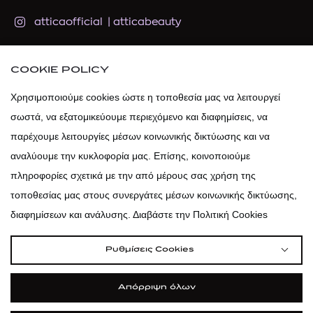
atticaofficial
|
atticabeauty
atticadps
COOKIE POLICY
Χρησιμοποιούμε cookies ώστε η τοποθεσία μας να λειτουργεί
atticadps
σωστά, να εξατομικεύουμε περιεχόμενο και διαφημίσεις, να
παρέχουμε λειτουργίες μέσων κοινωνικής δικτύωσης και να
αναλύουμε την κυκλοφορία μας. Επίσης, κοινοποιούμε
πληροφορίες σχετικά με την από μέρους σας χρήση της
τοποθεσίας μας στους συνεργάτες μέσων κοινωνικής δικτύωσης,
διαφημίσεων και ανάλυσης. Διαβάστε την Πολιτική Cookies
Ρυθμίσεις Cookies
Απόρριψη όλων
|
|
|
Όροι Χρήσης
Πολιτική Cookies
Κώδικας Δεοντολογίας
Προστασία Προσωπικών Δεδομένων