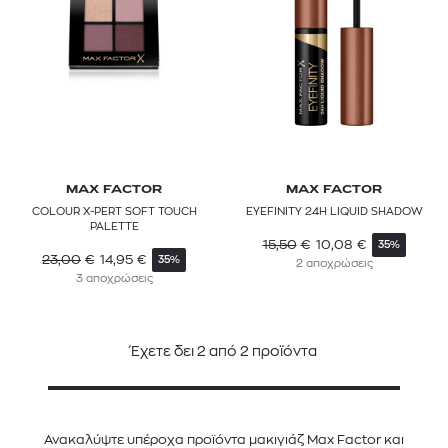
MAX FACTOR
MAX FACTOR
COLOUR X-PERT SOFT TOUCH
EYEFINITY 24H LIQUID SHADOW
PALETTE
15,50
€
10,08
€
35%
23,00
€
14,95
€
35%
2 αποχρώσεις
3 αποχρώσεις
Έχετε δει
2
από
2
προϊόντα
Ανακαλύψτε υπέροχα προϊόντα μακιγιάζ Max Factor και