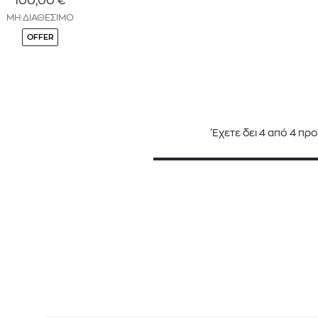
100,00
€
ΜΗ ΔΙΑΘΕΣΙΜΟ
OFFER
Έχετε δει
4
από
4
προ