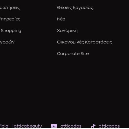
Ερωτήσεις
Θέσεις Εργασίας
 Υπηρεσίες
Νέα
 Shopping
Χονδρική
Αγορών
Οικονομικές Καταστάσεις
Corporate Site
icial
|
atticabeauty
atticadps
atticadps