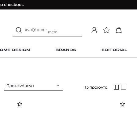
Longchamp Le Pliage
ο checkout.
αντηλιακό προσώπου
estee lauder double wear
kiehl's avocado eye
mcm
sandro
OME DESIGN
BRANDS
EDITORIAL
γυναικεία αρώματα
μαγιό
ανδρικο t-shirt
Dior sauvage
Προτεινόμενα
13 προϊόντα
Longchamp Le Pliage
 Home Design
αντηλιακό προσώπου
estee lauder double wear
kiehl's avocado eye
mcm
sandro