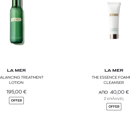
LA MER
LA MER
BALANCING TREATMENT
THE ESSENCE FOAM
TOM FORD
MIU MIU
MC2 SAINT
LOTION
CLEANSER
SOLEIL BLANC PARFUM EAU DE TOILETTE | 50ml
ΓΥΑΛΙΑ ΗΛΙΟΥ A52S/ZVN4I0/52
ΑΝΔΡΙΚΟ ΜΑΓΙ
195,00
€
40,00
€
ΑΠΟ
421,00
€
120,00
€
102,0
365,00
€
OFFER
2 επιλογές
OFFER
OFFER