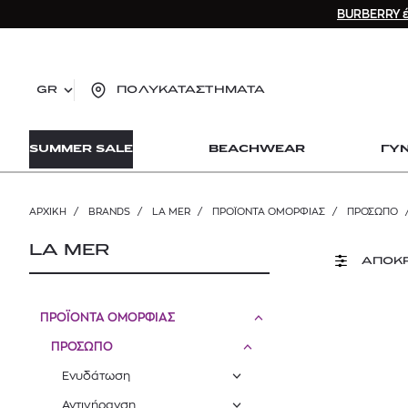
BURBERRY έ
GR
ΠΟΛΥΚΑΤΑΣΤΗΜΑΤΑ
TO
SUMMER SALE
BEACHWEAR
ΓΥ
lo
Zad
lon
ΑΡΧΙΚΉ
/
BRANDS
/
LA MER
/
ΠΡΟΪΟΝΤΑ ΟΜΟΡΦΙΑΣ
/
ΠΡΟΣΩΠΟ
Ysl
Dio
LA MER
ΑΠΟΚ
ΠΡΟΪΟΝΤΑ ΟΜΟΡΦΙΑΣ
ΠΡΟΣΩΠΟ
Ενυδάτωση
Αντιγήρανση