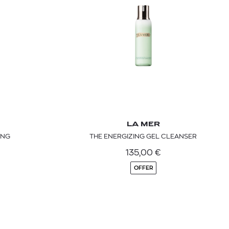
LA MER
ING
THE ENERGIZING GEL CLEANSER
 BARTH
DIOR
Ο ΣΟΡΤΣ
DIOR FOREVER NUDE BRONZE POWDER BRONZER IN NATURAL GLOW OR MATTE FINISH | 04 Warm
135,00
€
OFFER
0
€
15%
61,84
€
OFFER