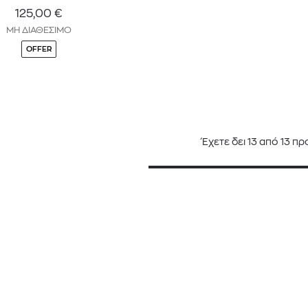
125,00
€
ΜΗ ΔΙΑΘΕΣΙΜΟ
OFFER
Έχετε δει
13
από
13
προ