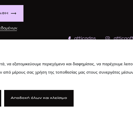
ΑΦΗ
δεδομένων
.
atticadps
atticaoff
ά, να εξατομικεύουμε περιεχόμενο και διαφημίσεις, να παρέχουμε λειτ
ην από μέρους σας χρήση της τοποθεσίας μας στους συνεργάτες μέσων
Αποδοχή όλων και κλείσιμο
ιτική Cookies
|
Κώδικας Δεοντολογίας
|
Προστασία Προσωπικών Δ