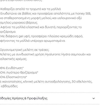
- Καθαρίζει απαλά το τριχωτό και τα μαλλιά.
- Ενυδατώνει σε βάθος και προσφέρει απαλότητα, με honey StB,
μια σταθεροποιημένη μορφή μελιού, και υαλουρονικό οξύ
χαμηλού μοριακού βάρους.
- Αφήνει τα μαλλιά ελαστικά και δυνατά, περιορίζοντας το
φριζάρισμα.
- Με διάφανη gel υφή, προσφέρει πλούσιο κρεμώδη αφρό,
αφήνοντας τα μαλλιά υπέροχα αρωματισμένα.
*Οργανομετρική μελέτη σε τρέσες.
Μελέτες με συνδυαστική χρήση Hyaluronic Hydra σαμπουάν και
μαλακτικής κρέμας.
86% Eνυδάτωση*
80% Λιγότερο Φριζάρισμα*
80% Ελαστικότητα*
% ικανοποίησης, κλινική μελέτη αυτοαξιολόγησης, 30 εθελοντές,
4 εβδομάδες
Οδηγίες Χρήσης & Προφύλαξης