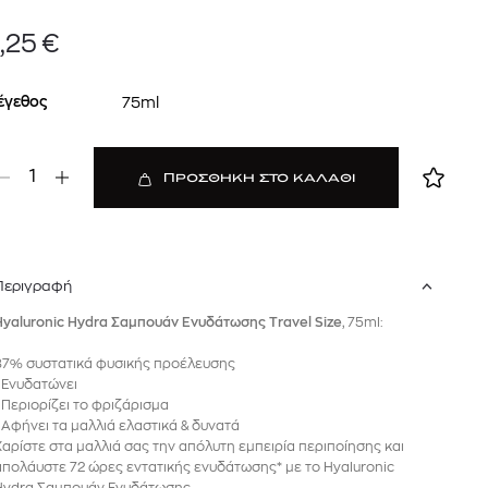
,25
€
έγεθος
75ml
1
ΠΡΟΣΘΗΚΗ ΣΤΟ ΚΑΛΑΘΙ
Περιγραφή
 BARTH
DIOR
Ο ΣΟΡΤΣ
DIOR FOREVER NUDE BRONZE POWDER BRONZER IN NATURAL GLOW OR MATTE FINISH | 04 Warm
Hyaluronic Hydra Σαμπουάν Ενυδάτωσης Travel Size
, 75ml:
0
€
15%
87% συστατικά φυσικής προέλευσης
61,84
€
OFFER
• Ενυδατώνει
• Περιορίζει το φριζάρισμα
• Αφήνει τα μαλλιά ελαστικά & δυνατά
Χαρίστε στα μαλλιά σας την απόλυτη εμπειρία περιποίησης και
απολάυστε 72 ώρες εντατικής ενυδάτωσης* με το Hyaluronic
Hydra Σαμπουάν Ενυδάτωσης.