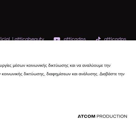
icial
|
atticabeauty
atticadps
atticadps
ουργίες μέσων κοινωνικής δικτύωσης και να αναλύουμε την
 κοινωνικής δικτύωσης, διαφημίσεων και ανάλυσης. Διαβάστε την
εδομένων