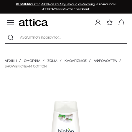
BURBERRY έως -50% σε επιλεγμένους κωδικούς
με το κουπόνι
ATTICAOFFERS στο checkout.
Αναζήτηση προϊόντος :
ΑΡΧΙΚΉ
/
ΟΜΟΡΦΙΑ
/
ΣΩΜΑ
/
ΚΑΘΑΡΙΣΜΌΣ
/
ΑΦΡΌΛΟΥΤΡΑ
/
SHOWER CREAM COTTON