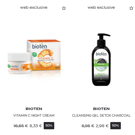
web exclusive
web exclusive
BIOTEN
BIOTEN
VITAMIN C NIGHT CREAM
CLEANSING GEL DETOX CHARCOAL
16,65
€
8,33
€
5,95
€
2,98
€
50%
50%