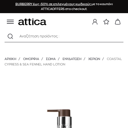
BURBERRY έως -50% σε επιλεγμένους κωδικούς
με το κουπόνι
ATTICAOFFERS στο checkout.
Αναζήτηση προϊόντος :
ΑΡΧΙΚΉ
/
ΟΜΟΡΦΙΑ
/
ΣΩΜΑ
/
ΕΝΥΔΆΤΩΣΗ
/
ΧΕΡΙΏΝ
/
COASTAL
CYPRESS & SEA FENNEL HAND LOTION