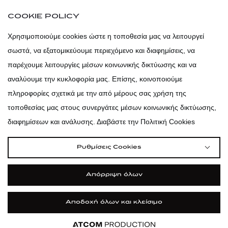
atticaofficial
|
atticabeauty
COOKIE POLICY
atticadps
Χρησιμοποιούμε cookies ώστε η τοποθεσία μας να λειτουργεί
σωστά, να εξατομικεύουμε περιεχόμενο και διαφημίσεις, να
atticadps
παρέχουμε λειτουργίες μέσων κοινωνικής δικτύωσης και να
αναλύουμε την κυκλοφορία μας. Επίσης, κοινοποιούμε
πληροφορίες σχετικά με την από μέρους σας χρήση της
τοποθεσίας μας στους συνεργάτες μέσων κοινωνικής δικτύωσης,
διαφημίσεων και ανάλυσης. Διαβάστε την Πολιτική Cookies
Ρυθμίσεις Cookies
Απόρριψη όλων
Αποδοχή όλων και κλείσιμο
|
|
|
Όροι Χρήσης
Πολιτική Cookies
Κώδικας Δεοντολογίας
Προστασία Προσωπικών Δεδομένων