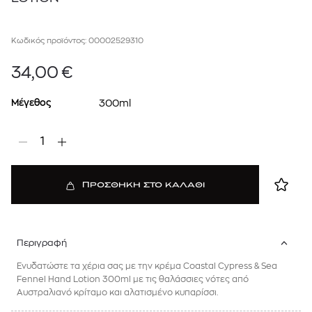
Κωδικός προϊόντος: 00002529310
34,00
€
Μέγεθος
300ml
1
ΠΡΟΣΘΗΚΗ ΣΤΟ ΚΑΛΑΘΙ
Περιγραφή
Ενυδατώστε τα χέρια σας με την κρέμα Coastal Cypress & Sea
Fennel Hand Lotion 300ml με τις θαλάσσιες νότες από
Αυστραλιανό κρίταμο και αλατισμένο κυπαρίσσι.