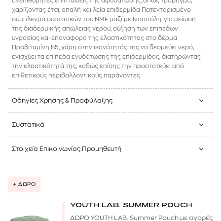
ανεπιθύμητες επιπτώσεις της αφυδάτωσης, όπως τράβηγμα,
χαρίζοντας έτσι, απαλή και λεία επιδερμίδα Πατενταρισμένο
σύμπλεγμα συστατικών του NMF μαζί με Ινοσιτόλη, για μείωση
της διαδερμικής απώλειας νερού, αύξηση των επιπέδων
υγρασίας και επαναφορά της ελαστικότητας στο δέρμα
Προβιταμίνη Β5, χάρη στην ικανότητάς της να δεσμεύει νερό,
ενισχύει τα επίπεδα ενυδάτωσης της επιδερμίδας, διατηρώντας
την ελαστικότητά της, καθώς επίσης την προστατεύει από
επιθετικούς περιβαλλοντικούς παράγοντες
Οδηγίες Χρήσης & Προφύλαξης
Συστατικά
Στοιχεία Επικοινωνίας Προμηθευτή
+ ΔΩΡΟ
YOUTH LAB. SUMMER POUCH
ΔΩΡΟ YOUTH LAB. Summer Pouch με αγορές