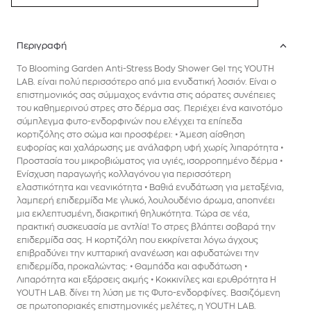
Περιγραφή
Το Blooming Garden Anti-Stress Body Shower Gel της YOUTH
LAB. είναι πολύ περισσότερο από μια ενυδατική λοσιόν. Είναι ο
επιστημονικός σας σύμμαχος ενάντια στις αόρατες συνέπειες
του καθημερινού στρες στο δέρμα σας. Περιέχει ένα καινοτόμο
σύμπλεγμα φυτο-ενδορφινών που ελέγχει τα επίπεδα
κορτιζόλης στο σώμα και προσφέρει: • Άμεση αίσθηση
ευφορίας και χαλάρωσης με ανάλαφρη υφή χωρίς λιπαρότητα •
Προστασία του μικροβιώματος για υγιές, ισορροπημένο δέρμα •
Ενίσχυση παραγωγής κολλαγόνου για περισσότερη
ελαστικότητα και νεανικότητα • Βαθιά ενυδάτωση για μεταξένια,
λαμπερή επιδερμίδα Με γλυκό, λουλουδένιο άρωμα, αποπνέει
μια εκλεπτυσμένη, διακριτική θηλυκότητα. Τώρα σε νέα,
πρακτική συσκευασία με αντλία! Το στρες βλάπτει σοβαρά την
επιδερμίδα σας. Η κορτιζόλη που εκκρίνεται λόγω άγχους
επιβραδύνει την κυτταρική ανανέωση και αφυδατώνει την
επιδερμίδα, προκαλώντας: • Θαμπάδα και αφυδάτωση •
Λιπαρότητα και εξάρσεις ακμής • Κοκκινίλες και ερυθρότητα Η
YOUTH LAB. δίνει τη λύση με τις Φυτο-ενδορφίνες. Βασιζόμενη
σε πρωτοποριακές επιστημονικές μελέτες, η YOUTH LAB.