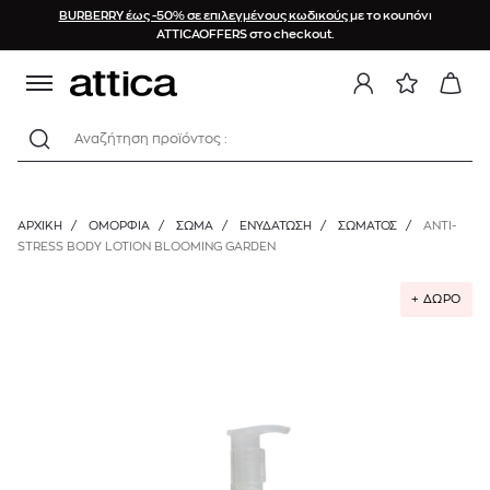
BURBERRY έως -50% σε επιλεγμένους κωδικούς
με το κουπόνι
ATTICAOFFERS στο checkout.
Αναζήτηση προϊόντος :
ΑΡΧΙΚΉ
/
ΟΜΟΡΦΙΑ
/
ΣΩΜΑ
/
ΕΝΥΔΆΤΩΣΗ
/
ΣΏΜΑΤΟΣ
/
ANTI-
STRESS BODY LOTION BLOOMING GARDEN
+ ΔΩΡΟ