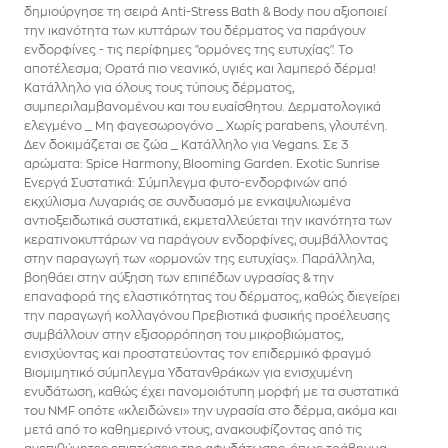
δημιούργησε τη σειρά Anti-Stress Bath & Body που αξιοποιεί
την ικανότητα των κυττάρων του δέρματος να παράγουν
ενδορφίνες - τις περίφημες "ορμόνες της ευτυχίας". Το
αποτέλεσμα; Ορατά πιο νεανικό, υγιές και λαμπερό δέρμα!
Κατάλληλο για όλους τους τύπους δέρματος,
συμπεριλαμβανομένου και του ευαίσθητου. Δερματολογικά
ελεγμένο _ Μη φαγεσωρογόνο _ Χωρίς parabens, γλουτένη.
Δεν δοκιμάζεται σε ζώα _ Κατάλληλο για Vegans. Σε 3
αρώματα: Spice Harmony, Blooming Garden. Exotic Sunrise
Ενεργά Συστατικά: Σύμπλεγμα φυτο-ενδορφινών από
εκχύλισμα Λυγαριάς σε συνδυασμό με ενκαψυλιωμένα
αντιοξειδωτικά συστατικά, εκμεταλλεύεται την ικανότητα των
κερατινοκυττάρων να παράγουν ενδορφίνες, συμβάλλοντας
στην παραγωγή των «ορμονών της ευτυχίας». Παράλληλα,
βοηθάει στην αύξηση των επιπέδων υγρασίας & την
επαναφορά της ελαστικότητας του δέρματος, καθώς διεγείρει
την παραγωγή κολλαγόνου Πρεβιοτικά φυσικής προέλευσης
συμβάλλουν στην εξισορρόπηση του μικροβιώματος,
ενισχύοντας και προστατεύοντας τον επιδερμικό φραγμό
Βιομιμητικό σύμπλεγμα Υδατανθράκων για ενισχυμένη
ενυδάτωση, καθώς έχει πανομοιότυπη μορφή με τα συστατικά
του NMF οπότε «κλειδώνει» την υγρασία στο δέρμα, ακόμα και
μετά από το καθημερινό ντους, ανακουφίζοντας από τις