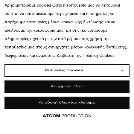
atticadps
Χρησιμοποιούμε cookies ώστε η τοποθεσία μας να λειτουργεί
σωστά, να εξατομικεύουμε περιεχόμενο και διαφημίσεις, να
atticadps
παρέχουμε λειτουργίες μέσων κοινωνικής δικτύωσης και να
αναλύουμε την κυκλοφορία μας. Επίσης, κοινοποιούμε
πληροφορίες σχετικά με την από μέρους σας χρήση της
τοποθεσίας μας στους συνεργάτες μέσων κοινωνικής δικτύωσης,
διαφημίσεων και ανάλυσης. Διαβάστε την Πολιτική Cookies
Ρυθμίσεις Cookies
Απόρριψη όλων
Αποδοχή όλων και κλείσιμο
|
|
|
Όροι Χρήσης
Πολιτική Cookies
Κώδικας Δεοντολογίας
Προστασία Προσωπικών Δεδομένων
©2026 attica