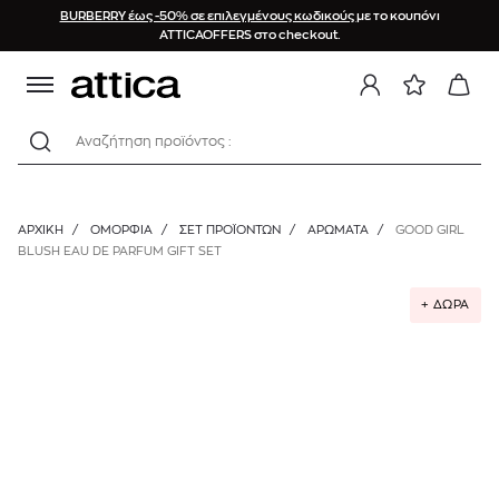
BURBERRY έως -50% σε επιλεγμένους κωδικούς
με το κουπόνι
ATTICAOFFERS στο checkout.
Αναζήτηση προϊόντος :
ΑΡΧΙΚΉ
/
ΟΜΟΡΦΙΑ
/
ΣΕΤ ΠΡΟΪΌΝΤΩΝ
/
ΑΡΩΜΑΤΑ
/
GOOD GIRL
BLUSH EAU DE PARFUM GIFT SET
+ ΔΩΡΑ