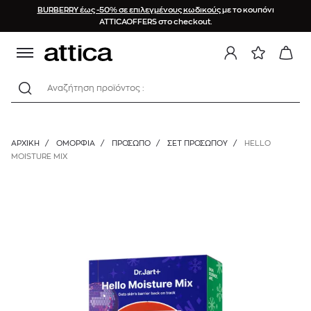
BURBERRY έως -50% σε επιλεγμένους κωδικούς
με το κουπόνι
ATTICAOFFERS στο checkout.
Αναζήτηση προϊόντος :
ΑΡΧΙΚΉ
/
ΟΜΟΡΦΙΑ
/
ΠΡΟΣΩΠΟ
/
ΣΕΤ ΠΡΟΣΏΠΟΥ
/
HELLO
MOISTURE MIX