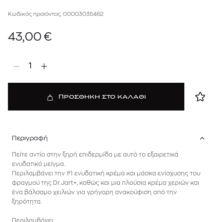
Κωδικός προϊόντος: 00003035462
43,00
€
1
ΠΡΟΣΘΗΚΗ ΣΤΟ ΚΑΛΑΘΙ
Περιγραφή
Πείτε αντίο στην ξηρή επιδερμίδα με αυτό το εξαιρετικά
ενυδατικό μείγμα.
Περιλαμβάνει την #1 ενυδατική κρέμα και μάσκα ενίσχυσης του
φραγμού της Dr.Jart+, καθώς και μια πλούσια κρέμα χεριών και
ένα βάλσαμο χειλιών για γρήγορη ανακούφιση από την
ξηρότητα.
Περιλαμβάνει: