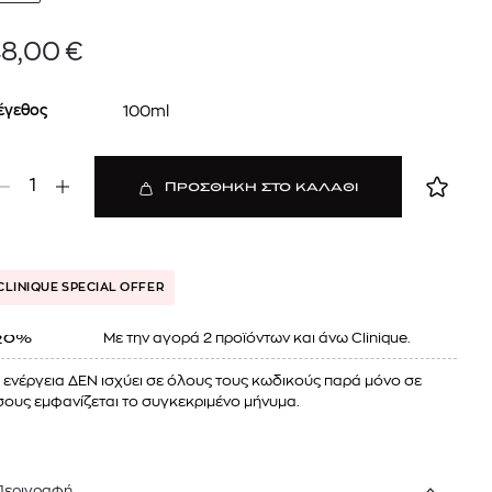
mcm
8,00
€
sandro
έγεθος
100ml
1
ΠΡΟΣΘΗΚΗ ΣΤΟ ΚΑΛΑΘΙ
CLINIQUE SPECIAL OFFER
 BARTH
DIOR
Ο ΣΟΡΤΣ
DIOR FOREVER NUDE BRONZE POWDER BRONZER IN NATURAL GLOW OR MATTE FINISH | 04 Warm
Mε την αγορά 2 προϊόντων και άνω Clinique.
20%
0
€
15%
61,84
€
OFFER
 ενέργεια ΔΕΝ ισχύει σε όλους τους κωδικούς παρά μόνο σε
ους εμφανίζεται το συγκεκριμένο μήνυμα.
Περιγραφή