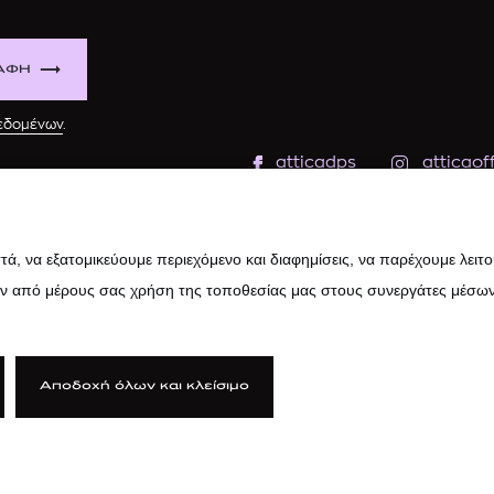
ΑΦΗ
δεδομένων
.
atticadps
atticaoff
ά, να εξατομικεύουμε περιεχόμενο και διαφημίσεις, να παρέχουμε λειτ
ην από μέρους σας χρήση της τοποθεσίας μας στους συνεργάτες μέσων
Αποδοχή όλων και κλείσιμο
ιτική Cookies
|
Κώδικας Δεοντολογίας
|
Προστασία Προσωπικών Δ