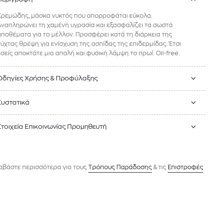
Κρεμώδης, μάσκα νυκτός που απορροφάται εύκολα.
Αναπληρώνει τη χαμένη υγρασία και εξασφαλίζει τα σωστά
αποθέματα για το μέλλον. Προσφέρει κατά τη διάρκεια της
νύχτας θρέψη για ενίσχυση της ασπίδας της επιδερμίδας. Έτσι
εσείς αποκτάτε μια απαλή και φυσική λάμψη το πρωί. Oil-free.
Οδηγίες Χρήσης & Προφύλαξης
Συστατικά
Στοιχεία Επικοινωνίας Προμηθευτή
αβάστε περισσότερα για τους
Tρόπους Παράδοσης
& τις
Επιστροφές