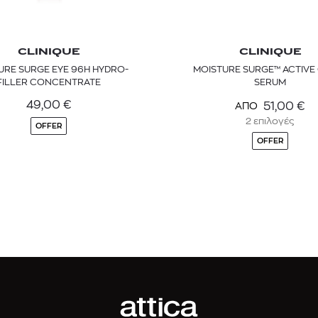
CLINIQUE
CLINIQUE
URE SURGE EYE 96H HYDRO-
MOISTURE SURGE™ ACTIV
FILLER CONCENTRATE
SERUM
49,00
€
51,00
€
ΑΠΟ
2 επιλογές
OFFER
OFFER