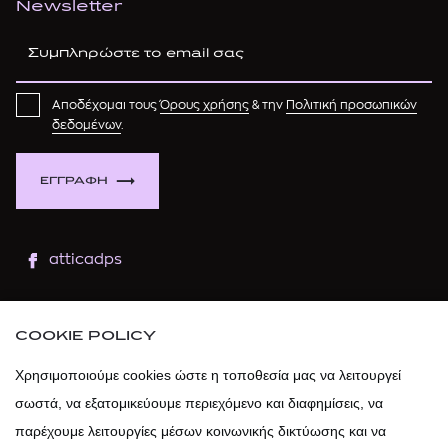
Newsletter
Αποδέχομαι τους
Όρους χρήσης
& την
Πολιτική προσωπικών
δεδομένων
.
ΕΓΓΡΑΦΗ
atticadps
atticaofficial
|
atticabeauty
COOKIE POLICY
atticadps
Χρησιμοποιούμε cookies ώστε η τοποθεσία μας να λειτουργεί
σωστά, να εξατομικεύουμε περιεχόμενο και διαφημίσεις, να
atticadps
παρέχουμε λειτουργίες μέσων κοινωνικής δικτύωσης και να