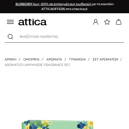
BURBERRY έως -50% σε επιλεγμένους κωδικούς
με το κουπόνι
ATTICAOFFERS στο checkout.
Αναζήτηση προϊόντος :
ΑΡΧΙΚΉ
/
ΟΜΟΡΦΙΑ
/
ΑΡΩΜΑΤΑ
/
ΓΥΝΑΙΚΕΊΑ
/
ΣΕΤ ΑΡΩΜΆΤΩΝ
/
AROMATICS ANYWHERE FRAGRANCE SET