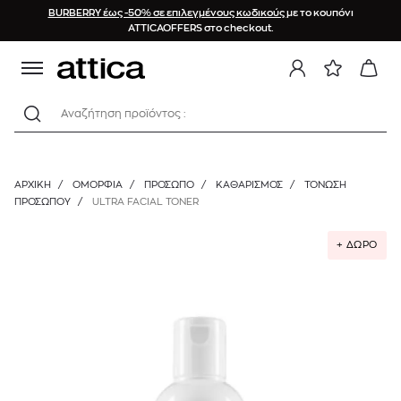
BURBERRY έως -50% σε επιλεγμένους κωδικούς
με το κουπόνι
ATTICAOFFERS στο checkout.
Αναζήτηση προϊόντος :
ΑΡΧΙΚΉ
/
ΟΜΟΡΦΙΑ
/
ΠΡΟΣΩΠΟ
/
ΚΑΘΑΡΙΣΜΌΣ
/
ΤΌΝΩΣΗ
ΠΡΟΣΏΠΟΥ
/
ULTRA FACIAL TONER
+ ΔΩΡΟ