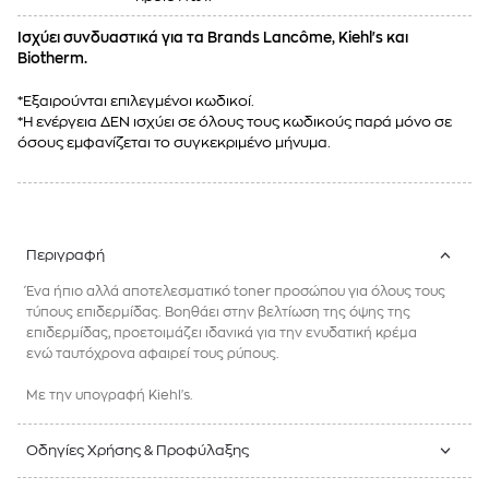
Ισχύει συνδυαστικά για τα Brands Lancôme, Kiehl's και
Biotherm.
*Εξαιρούνται επιλεγμένοι κωδικοί.
*Η ενέργεια ΔΕΝ ισχύει σε όλους τους κωδικούς παρά μόνο σε
όσους εμφανίζεται το συγκεκριμένο μήνυμα.
Περιγραφή
Ένα ήπιο αλλά αποτελεσματικό toner προσώπου για όλους τους
τύπους επιδερμίδας. Βοηθάει στην βελτίωση της όψης της
επιδερμίδας, προετοιμάζει ιδανικά για την ενυδατική κρέμα
ενώ ταυτόχρονα αφαιρεί τους ρύπους.
Με την υπογραφή Kiehl's.
Οδηγίες Χρήσης & Προφύλαξης