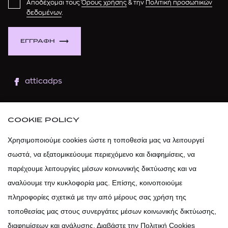
Αποδέχομαι τους
Όρους χρήσης
& την
Πολιτική προσωπικών
δεδομένων
.
ΕΓΓΡΑΦΗ
atticadps
atticaofficial
|
atticabeauty
COOKIE POLICY
atticadps
Χρησιμοποιούμε cookies ώστε η τοποθεσία μας να λειτουργεί
σωστά, να εξατομικεύουμε περιεχόμενο και διαφημίσεις, να
atticadps
παρέχουμε λειτουργίες μέσων κοινωνικής δικτύωσης και να
αναλύουμε την κυκλοφορία μας. Επίσης, κοινοποιούμε
πληροφορίες σχετικά με την από μέρους σας χρήση της
τοποθεσίας μας στους συνεργάτες μέσων κοινωνικής δικτύωσης,
διαφημίσεων και ανάλυσης. Διαβάστε την Πολιτική Cookies