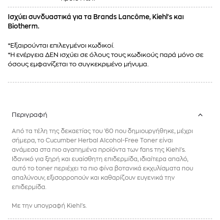
Ισχύει συνδυαστικά για τα Brands Lancôme, Kiehl's και
Biotherm.
*Εξαιρούνται επιλεγμένοι κωδικοί.
*Η ενέργεια ΔΕΝ ισχύει σε όλους τους κωδικούς παρά μόνο σε
όσους εμφανίζεται το συγκεκριμένο μήνυμα.
Περιγραφή
Από τα τέλη της δεκαετίας του '60 που δημιουργήθηκε, μέχρι
σήμερα, το Cucumber Herbal Alcohol-Free Toner είναι
ανάμεσα στα πιο αγαπημένα προϊόντα των fans της Kiehl's.
Ιδανικό για ξηρή και ευαίσθητη επιδερμίδα, ιδιαίτερα απαλό,
αυτό το toner περιέχει τα πιο φίνα βοτανικά εκχυλίσματα που
απαλύνουν, εξισορροπούν και καθαρίζουν ευγενικά την
επιδερμίδα.
Με την υπογραφή Kiehl's.