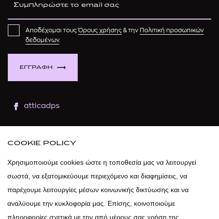
Αποδέχομαι τους
Όρους χρήσης
& την
Πολιτική προσωπικών
δεδομένων
.
ΕΓΓΡΑΦΗ
atticadps
atticaofficial
|
atticabeauty
COOKIE POLICY
atticadps
Χρησιμοποιούμε cookies ώστε η τοποθεσία μας να λειτουργεί
σωστά, να εξατομικεύουμε περιεχόμενο και διαφημίσεις, να
atticadps
παρέχουμε λειτουργίες μέσων κοινωνικής δικτύωσης και να
αναλύουμε την κυκλοφορία μας. Επίσης, κοινοποιούμε
πληροφορίες σχετικά με την από μέρους σας χρήση της