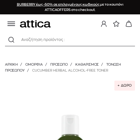
BURBERRY έως -50% σε επιλεγμένους κωδικούς
με το κουπόνι
ATTICAOFFERS στο checkout.
Αναζήτηση προϊόντος :
ΑΡΧΙΚΉ
/
ΟΜΟΡΦΙΑ
/
ΠΡΟΣΩΠΟ
/
ΚΑΘΑΡΙΣΜΌΣ
/
ΤΌΝΩΣΗ
ΠΡΟΣΏΠΟΥ
/
CUCUMBER HERBAL ALCOHOL-FREE TONER
+ ΔΩΡΟ