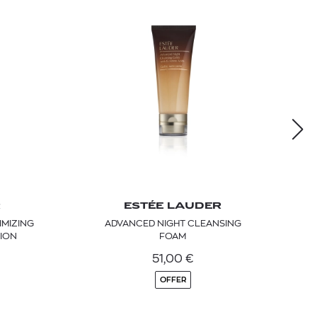
R
ESTÉE LAUDER
IMIZING
ADVANCED NIGHT CLEANSING
ION
FOAM
51,00
€
OFFER