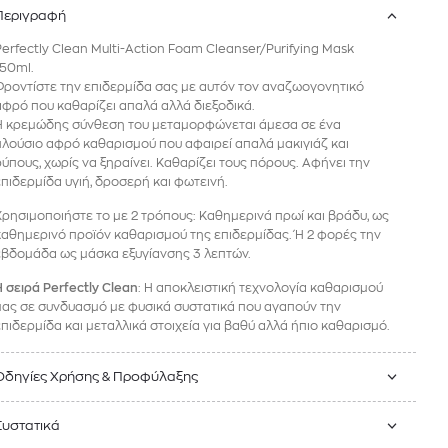
Περιγραφή
Perfectly Clean Multi-Action Foam Cleanser/Purifying Mask
150ml.
Φροντίστε την επιδερμίδα σας με αυτόν τον αναζωογονητικό
αφρό που καθαρίζει απαλά αλλά διεξοδικά.
Η κρεμώδης σύνθεση του μεταμορφώνεται άμεσα σε ένα
πλούσιο αφρό καθαρισμού που αφαιρεί απαλά μακιγιάζ και
ρύπους, χωρίς να ξηραίνει. Καθαρίζει τους πόρους. Αφήνει την
επιδερμίδα υγιή, δροσερή και φωτεινή.
Χρησιμοποιήστε το με 2 τρόπους: Καθημερινά πρωί και βράδυ, ως
καθημερινό προϊόν καθαρισμού της επιδερμίδας. Ή 2 φορές την
εβδομάδα ως μάσκα εξυγίανσης 3 λεπτών.
Η σειρά Perfectly Clean
: H αποκλειστική τεχνολογία καθαρισμού
μας σε συνδυασμό με φυσικά συστατικά που αγαπούν την
επιδερμίδα και μεταλλικά στοιχεία για βαθύ αλλά ήπιο καθαρισμό.
Οδηγίες Χρήσης & Προφύλαξης
Συστατικά