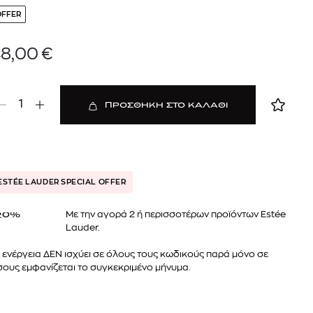
OFFER
8,00
€
1
ΠΡΟΣΘΗΚΗ ΣΤΟ ΚΑΛΑΘΙ
ESTÉE LAUDER SPECIAL OFFER
 BARTH
DIOR
Ο ΣΟΡΤΣ
DIOR FOREVER NUDE BRONZE POWDER BRONZER IN NATURAL GLOW OR MATTE FINISH | 04 Warm
Mε την αγορά 2 ή περισσοτέρων προϊόντων Estée
20%
Lauder.
0
€
15%
61,84
€
OFFER
 ενέργεια ΔΕΝ ισχύει σε όλους τους κωδικούς παρά μόνο σε
ους εμφανίζεται το συγκεκριμένο μήνυμα.