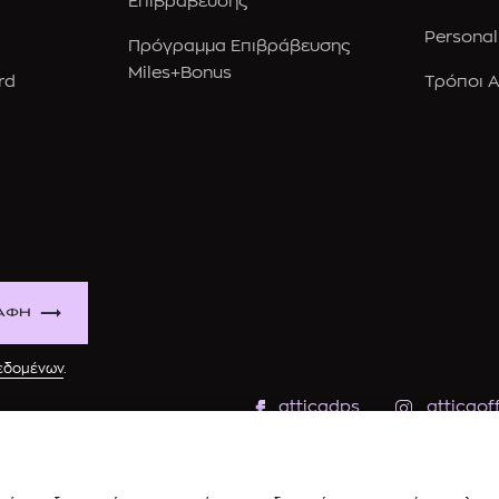
Επιβράβευσης
Personal
Πρόγραμμα Επιβράβευσης
Miles+Bonus
rd
Τρόποι 
ΑΦΗ
δεδομένων
.
atticadps
atticaoff