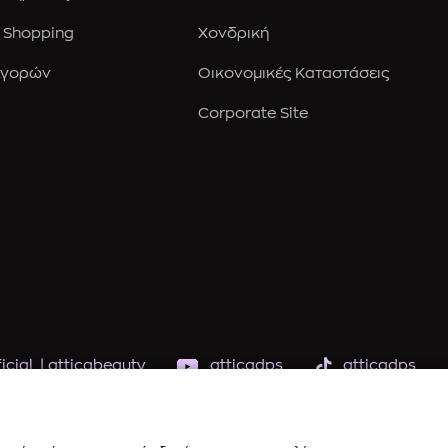
 Shopping
Χονδρική
Αγορών
Οικονομικές Καταστάσεις
Corporate Site
icial
|
atticabeauty
atticadps
atticadps