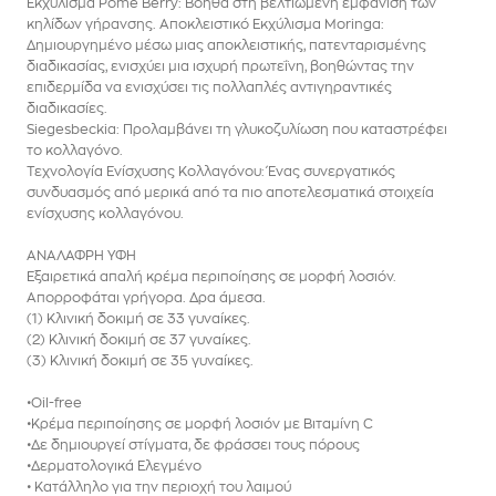
Εκχύλισμα Pome Berry: Βοηθά στη βελτιωμένη εμφάνιση των
κηλίδων γήρανσης. Αποκλειστικό Εκχύλισμα Moringa:
Δημιουργημένο μέσω μιας αποκλειστικής, πατενταρισμένης
διαδικασίας, ενισχύει μια ισχυρή πρωτεΐνη, βοηθώντας την
επιδερμίδα να ενισχύσει τις πολλαπλές αντιγηραντικές
διαδικασίες.
Siegesbeckia: Προλαμβάνει τη γλυκοζυλίωση που καταστρέφει
το κολλαγόνο.
Τεχνολογία Ενίσχυσης Κολλαγόνου: Ένας συνεργατικός
συνδυασμός από μερικά από τα πιο αποτελεσματικά στοιχεία
ενίσχυσης κολλαγόνου.
ΑΝΑΛΑΦΡΗ ΥΦΗ
Εξαιρετικά απαλή κρέμα περιποίησης σε μορφή λοσιόν.
Απορροφάται γρήγορα. Δρα άμεσα.
(1) Κλινική δοκιμή σε 33 γυναίκες.
(2) Κλινική δοκιμή σε 37 γυναίκες.
(3) Κλινική δοκιμή σε 35 γυναίκες.
•Oil-free
•Kρέμα περιποίησης σε μορφή λοσιόν με Βιταμίνη C
•Δε δημιουργεί στίγματα, δε φράσσει τους πόρους
•Δερματολογικά Ελεγμένο
• Κατάλληλο για την περιοχή του λαιμού