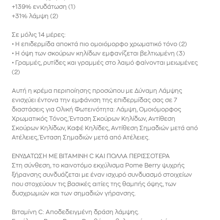
+139% ενυδάτωση (1)
+31% λάμψη (2)
Σε μόλις 14 μέρες:
• Η επιδερμίδα αποκτά πιο ομοιόμορφο χρωματικό τόνο (2)
• Η όψη των σκούρων κηλίδων εμφανίζεται βελτιωμένη (3)
• Γραμμές, ρυτίδες και γραμμές στο λαιμό φαίνονται μειωμένες
(2)
Αυτή η κρέμα περιποίησης προσώπου με Δύναμη Λάμψης
ενισχύει έντονα την εμφάνιση της επιδερμίδας σας σε 7
διαστάσεις για Ολική Φωτεινότητα: Λάμψη, Ομοιόμορφος
Χρωματικός Τόνος, Ένταση Σκούρων Κηλίδων, Αντίθεση
Σκούρων Κηλίδων, Καφέ Κηλίδες, Αντίθεση Σημαδιών μετά από
Ατέλειες, Ένταση Σημαδιών μετά από Ατέλειες.
ΕΝΥΔΑΤΩΣΗ ΜΕ ΒΙΤΑΜΙΝΗ C ΚΑΙ ΠΟΛΛΑ ΠΕΡΙΣΣΟΤΕΡΑ
Στη σύνθεση, το καινοτόμο εκχύλισμα Pome Berry ψυχρής
ξήρανσης συνδυάζεται με έναν ισχυρό συνδυασμό στοιχείων
που στοχεύουν τις βασικές αιτίες της θαμπής όψης, των
δυσχρωμιών και των σημαδιών γήρανσης.
Βιταμίνη C: Αποδεδειγμένη δράση λάμψης.