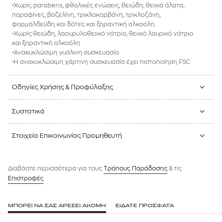
•Χωρίς parabens, φθαλικές ενώσεις, θειώδη, θειικά άλατα,
παραφίνες, βαζελίνη, τρικλοκαρβάνη, τρικλοζάνη,
φορμαλδεΰδη και δότες και ξηραντική αλκοόλη.
•Χωρίς θειώδη, λαουρυλοθειικό νάτριο, θειικό λαυρικό νάτριο
και ξηραντική αλκοόλη
•Ανακυκλώσιμη γυάλινη συσκευασία
•Η ανακυκλώσιμη χάρτινη συσκευασία έχει πιστοποίηση FSC
Οδηγίες Χρήσης & Προφύλαξης
Συστατικά
Στοιχεία Επικοινωνίας Προμηθευτή
Διαβάστε περισσότερα για τους
Tρόπους Παράδοσης
& τις
Επιστροφές
ΜΠΟΡΕΙ ΝΑ ΣΑΣ ΑΡΕΣΕΙ ΑΚΟΜΗ
ΕΙΔΑΤΕ ΠΡΟΣΦΑΤΑ