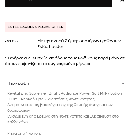
ESTÉE LAUDER SPECIAL OFFER
Mε την αγορά 2 ή περισσοτέρων προϊόντων
-20%
Estée Lauder.
*Η ενέργεια ΔΕΝ ισχύει σε όλους τους κωδικούς παρά μόνο σε
όσους εμφανίζεται το συγκεκριμένο μήνυμα.
Περιγραφή
Revitalizing Supreme+ Bright Radiance Power Soft Milky Lotion
100ml: Αποκαλύψτε 7-Διαστάσεις Φωτεινότητας.
Αντιμετωπίστε τις βασικές αιτίες της θαμπής όψης και των
δυσχρωμιών.
Ενισχυμένη από Έρευνα στη Φωτεινότητα και Εξειδίκευση στο
Κολλαγόνο.
Μετά από 1 χρήση: