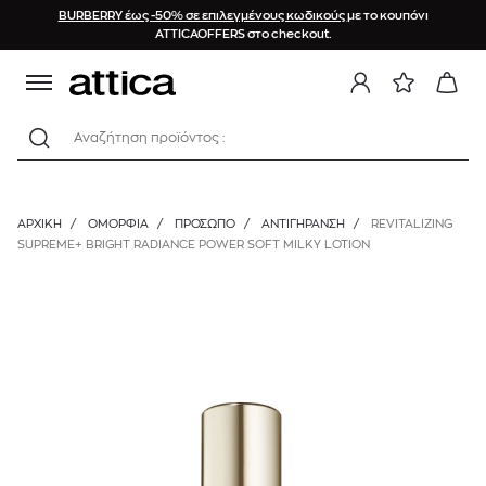
BURBERRY έως -50% σε επιλεγμένους κωδικούς
με το κουπόνι
ATTICAOFFERS στο checkout.
Αναζήτηση προϊόντος :
ΑΡΧΙΚΉ
/
ΟΜΟΡΦΙΑ
/
ΠΡΟΣΩΠΟ
/
ΑΝΤΙΓΉΡΑΝΣΗ
/
REVITALIZING
SUPREME+ BRIGHT RADIANCE POWER SOFT MILKY LOTION