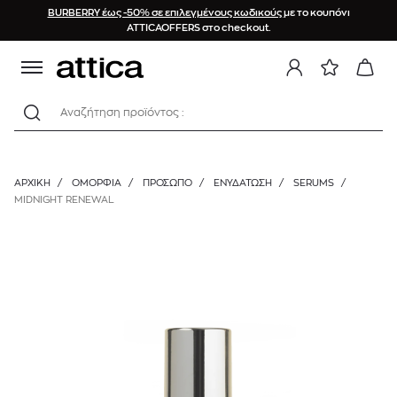
BURBERRY έως -50% σε επιλεγμένους κωδικούς
με το κουπόνι
ATTICAOFFERS στο checkout.
Αναζήτηση προϊόντος :
ΑΡΧΙΚΉ
/
ΟΜΟΡΦΙΑ
/
ΠΡΟΣΩΠΟ
/
ΕΝΥΔΆΤΩΣΗ
/
SERUMS
/
MIDNIGHT RENEWAL