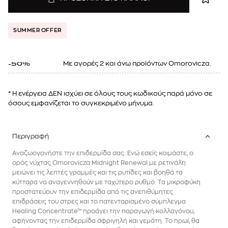
SUMMER OFFER
Mε αγορές 2 και άνω προϊόντων Omorovicza.
-50%
* Η ενέργεια ΔΕΝ ισχύει σε όλους τους κωδικούς παρά μόνο σε
όσους εμφανίζεται το συγκεκριμένο μήνυμα.
Περιγραφή
Αναζωογονήστε την επιδερμίδα σας. Ενώ εσείς κοιμάστε, ο
ορός νύχτας Omorovicza Midnight Renewal με ρετινάλη
μειώνει τις λεπτές γραμμές και τις ρυτίδες και βοηθά τα
κύτταρα να αναγεννηθούν με ταχύτερο ρυθμό. Τα μικροφύκη
προστατεύουν την επιδερμίδα από τις ανεπιθύμητες
επιδράσεις του στρες και το πατενταρισμένο σύμπλεγμα
Healing Concentrate™ προάγει την παραγωγή κολλαγόνου,
αφήνοντας την επιδερμίδα σφριγηλή και γεμάτη. Το πρωί, θα