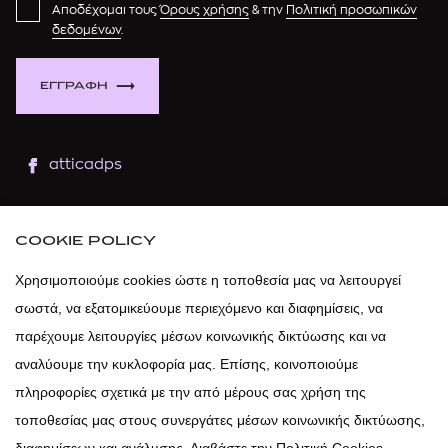
Αποδέχομαι τους
Όρους χρήσης
& την
Πολιτική προσωπικών
δεδομένων
.
ΕΓΓΡΑΦΗ
atticadps
atticaofficial
|
atticabeauty
COOKIE POLICY
atticadps
Χρησιμοποιούμε cookies ώστε η τοποθεσία μας να λειτουργεί
σωστά, να εξατομικεύουμε περιεχόμενο και διαφημίσεις, να
atticadps
παρέχουμε λειτουργίες μέσων κοινωνικής δικτύωσης και να
αναλύουμε την κυκλοφορία μας. Επίσης, κοινοποιούμε
πληροφορίες σχετικά με την από μέρους σας χρήση της
τοποθεσίας μας στους συνεργάτες μέσων κοινωνικής δικτύωσης,