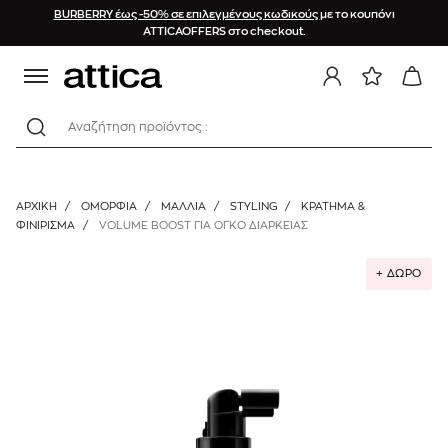
BURBERRY έως -50% σε επιλεγμένους κωδικούς
με το κουπόνι
ATTICAOFFERS στο checkout.
Αναζήτηση προϊόντος :
ΑΡΧΙΚΉ
/
ΟΜΟΡΦΙΑ
/
ΜΑΛΛΙΑ
/
STYLING
/
ΚΡΆΤΗΜΑ &
ΦΙΝΊΡΙΣΜΑ
/
VOLUME BOOST ΓΙΑ ΟΓΚΟ ΔΙΑΡΚΕΙΑΣ
+ ΔΩΡΟ