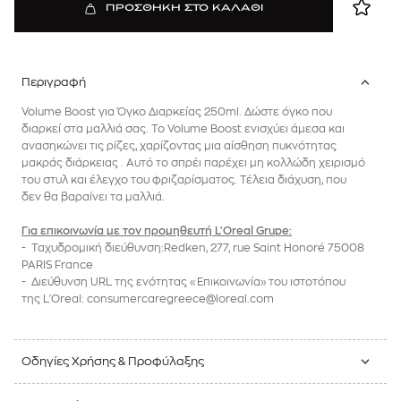
ΠΡΟΣΘΗΚΗ ΣΤΟ ΚΑΛΑΘΙ
Περιγραφή
Volume Boost για Όγκο Διαρκείας 250ml. Δώστε όγκο που
διαρκεί στα μαλλιά σας. Το Volume Boost ενισχύει άμεσα και
ανασηκώνει τις ρίζες, χαρίζοντας μια αίσθηση πυκνότητας
μακράς διάρκειας . Αυτό το σπρέι παρέχει μη κολλώδη χειρισμό
του στυλ και έλεγχο του φριζαρίσματος. Τέλεια διάχυση, που
δεν θα βαραίνει τα μαλλιά.
Για επικοινωνία με τον προμηθευτή L'Oreal Grupe:
- Ταχυδρομική διεύθυνση:Redken, 277, rue Saint Honoré 75008
PARIS France
- Διεύθυνση URL της ενότητας «Επικοινωνία» του ιστοτόπου
της
L'Oreal
: consumercaregreece@loreal.com
Οδηγίες Χρήσης & Προφύλαξης