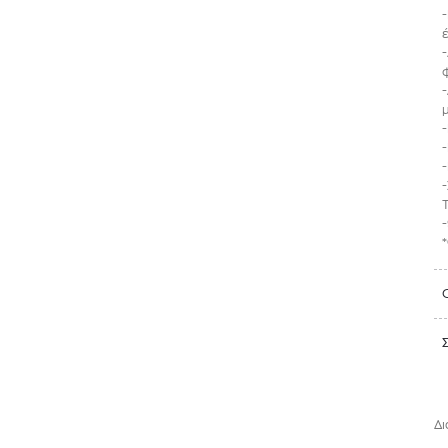
-
T
Δι