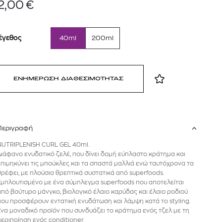
2,00
€
έγεθος
40ml
200ml
ΕΝΗΜΕΡΩΣΗ ΔΙΑΘΕΣΙΜΟΤΗΤΑΣ
Περιγραφή
 BARTH
DIOR
NUTRIPLENISH CURL GEL 40ml.
Ο ΣΟΡΤΣ
DIOR FOREVER NUDE BRONZE POWDER BRONZER IN NATURAL GLOW OR MATTE FINISH | 04 Warm
Διάφανο ενυδατικό ζελέ, που δίνει δομή εύπλαστο κράτημα και
0
€
15%
επιμηκύνει τις μπούκλες και τα σπαστά μαλλιά ενώ ταυτόχρονα τα
61,84
€
OFFER
θρέφει, με πλούσια θρεπτικά συστατικά από superfoods.
Εμπλουτισμένο με ένα σύμπλεγμα superfoods που αποτελείται
από βούτυρο μάνγκο, βιολογικό έλαιο καρύδας και έλαιο ροδιού
που προσφέρουν εντατική ενυδάτωση και λάμψη κατά το styling.
Ένα μοναδικό προϊόν που συνδυάζει το κράτημα ενός τζελ με τη
περιποίηση ενός conditioner.