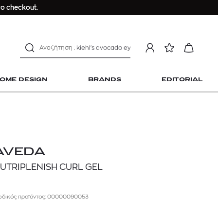
Longchamp Le Pliage
ο checkout.
αντηλιακό προσώπου
estee lauder double wear
kiehl's avocado eye
mcm
sandro
OME DESIGN
BRANDS
EDITORIAL
γυναικεία αρώματα
μαγιό
ανδρικο t-shirt
Dior sauvage
Longchamp Le Pliage
 Home Design
AVEDA
αντηλιακό προσώπου
UTRIPLENISH CURL GEL
estee lauder double wear
kiehl's avocado eye
δικός προϊόντος: 00000090053
mcm
sandro