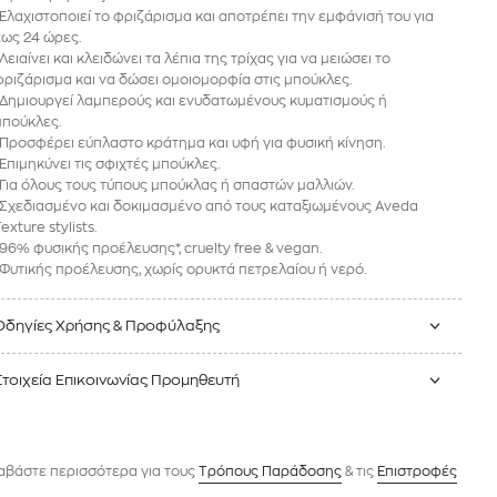
-Ελαχιστοποιεί το φριζάρισμα και αποτρέπει την εμφάνισή του για
έως 24 ώρες.
Λειαίνει και κλειδώνει τα λέπια της τρίχας για να μειώσει το
φριζάρισμα και να δώσει ομοιομορφία στις μπούκλες.
-Δημιουργεί λαμπερούς και ενυδατωμένους κυματισμούς ή
μπούκλες.
-Προσφέρει εύπλαστο κράτημα και υφή για φυσική κίνηση.
-Επιμηκύνει τις σφιχτές μπούκλες.
-Για όλους τους τύπους μπούκλας ή σπαστών μαλλιών.
-Σχεδιασμένο και δοκιμασμένο από τους καταξιωμένους Aveda
exture stylists.
-96% φυσικής προέλευσης*, cruelty free & vegan.
*Φυτικής προέλευσης, χωρίς ορυκτά πετρελαίου ή νερό.
Οδηγίες Χρήσης & Προφύλαξης
Στοιχεία Επικοινωνίας Προμηθευτή
αβάστε περισσότερα για τους
Tρόπους Παράδοσης
& τις
Επιστροφές