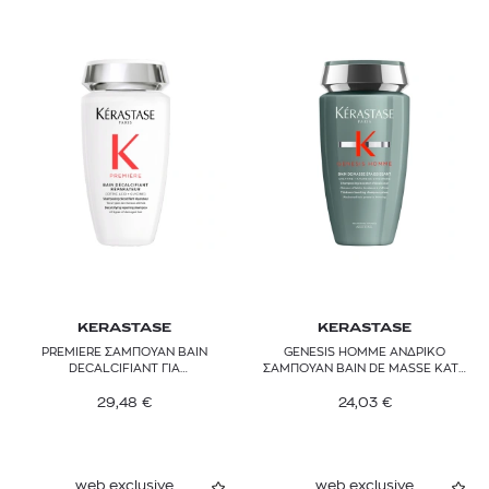
KERASTASE
KERASTASE
PREMIERE ΣΑΜΠΟΥΑΝ BAIN
GENESIS HOMME ΑΝΔΡΙΚΟ
DECALCIFIANT ΓΙΑ
ΣΑΜΠΟΥΑΝ BAIN DE MASSE ΚΑΤΑ
ΤΑΛΑΙΠΩΡΗΜΕΝΑ ΜΑΛΛΙΑ
ΤΗΣ ΤΡΙΧΟΠΤΩΣΗΣ ΓΙΑ ΟΓΚΟ ΚΑΙ
29,48
€
24,03
ΣΩΜΑ
€
web exclusive
web exclusive