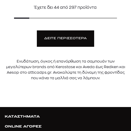
Έχετε δει
44
από
297
προϊόντα
ΔΕΙΤΕ ΠΕΡΙΣΣΟΤΕΡΑ
Ενυδάτωση, όγκος ή επανόρθωση τα σαμπουάν των
μεγαλύτερων brands από Kerastase και Aveda έως Redken και
Aesop στο atticadps.gr. Ανακαλύψτε τη δύναμη της φροντίδας
που κάνει τα μαλλιά σας να λάμπουν.
ΚΑΤΑΣΤΗΜΑΤΑ
ONLINE ΑΓΟΡΕΣ