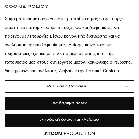
COOKIE POLICY
atticadps
Χρησιμοποιούμε cookies ώστε η τοποθεσία μας να λειτουργεί
σωστά, να εξατομικεύουμε περιεχόμενο και διαφημίσεις, να
atticadps
παρέχουμε λειτουργίες μέσων κοινωνικής δικτύωσης και να
αναλύουμε την κυκλοφορία μας. Επίσης, κοινοποιούμε
πληροφορίες σχετικά με την από μέρους σας χρήση της
τοποθεσίας μας στους συνεργάτες μέσων κοινωνικής δικτύωσης,
διαφημίσεων και ανάλυσης. Διαβάστε την Πολιτική Cookies
Ρυθμίσεις Cookies
Απόρριψη όλων
Αποδοχή όλων και κλείσιμο
|
|
|
Όροι Χρήσης
Πολιτική Cookies
Κώδικας Δεοντολογίας
Προστασία Προσωπικών Δεδομένων
Εφαρμογή
Εφαρμογή
Εφαρμογή
Εφαρμογή
ΦΙΛΤΡΑ ΚΑΙ ΚΑΤΗΓΟΡΙΕΣ
©2026 attica