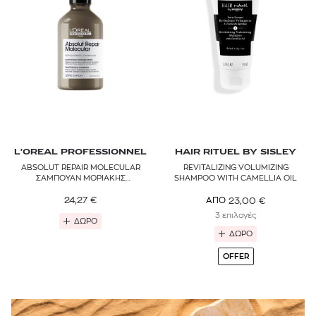
NIOXIN
REDKEN
RITUALS
SHU UEMURA
VALMONT
L'OREAL PROFESSIONNEL
HAIR RITUEL BY SISLEY
WELLA PROFESSIONALS
ABSOLUT REPAIR MOLECULAR
REVITALIZING VOLUMIZING
ΣΑΜΠΟΥΑΝ ΜΟΡΙΑΚΗΣ
SHAMPOO WITH CAMELLIA OIL
ΕΠΑΝΟΡΘΩΣΗΣ ΧΩΡΙΣ ΘΕΙΙΚΑ
ΑΛΑΤΑ ΓΙΑ ΤΑΛΑΙΠΩΡΗΜΕΝΑ
24,27
€
23,00
€
ΑΠΟ
ΜΑΛΛΙΑ
3 επιλογές
ΔΩΡΟ
ΔΩΡΟ
OFFER