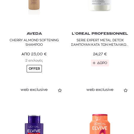
AVEDA
L'OREAL PROFESSIONNEL
CHERRY ALMOND SOFTENING
SERIE EXPERT METAL DETOX
SHAMPOO
ΣΑΜΠΟΥΑΝ ΚΑΤΑ ΤΩΝ ΜΕΤΑΛΙΚΩΝ
ΣΤΟΙΧΕΙΩΝ
24,27
€
23,00
€
ΑΠΟ
2 επιλογές
ΔΩΡΟ
OFFER
web exclusive
web exclusive