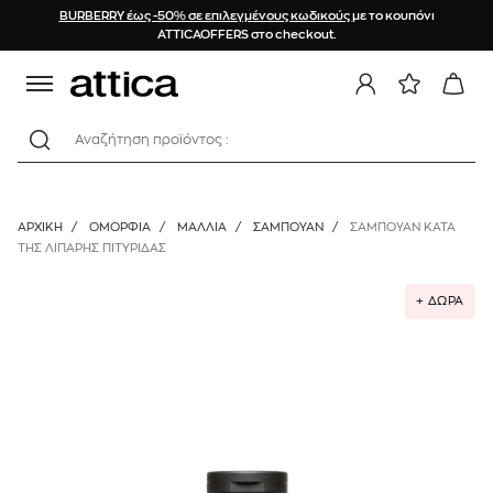
BURBERRY έως -50% σε επιλεγμένους κωδικούς
με το κουπόνι
ATTICAOFFERS στο checkout.
Αναζήτηση προϊόντος :
ΑΡΧΙΚΉ
/
ΟΜΟΡΦΙΑ
/
ΜΑΛΛΙΑ
/
ΣΑΜΠΟΥΆΝ
/
ΣΑΜΠΟΥΑΝ ΚΑΤΑ
ΤΗΣ ΛΙΠΑΡΗΣ ΠΙΤΥΡΙΔΑΣ
+ ΔΩΡΑ