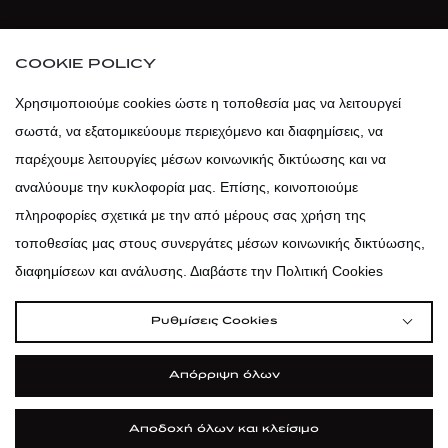
atticaofficial
|
atticabeauty
COOKIE POLICY
atticadps
Χρησιμοποιούμε cookies ώστε η τοποθεσία μας να λειτουργεί
σωστά, να εξατομικεύουμε περιεχόμενο και διαφημίσεις, να
atticadps
παρέχουμε λειτουργίες μέσων κοινωνικής δικτύωσης και να
αναλύουμε την κυκλοφορία μας. Επίσης, κοινοποιούμε
πληροφορίες σχετικά με την από μέρους σας χρήση της
τοποθεσίας μας στους συνεργάτες μέσων κοινωνικής δικτύωσης,
διαφημίσεων και ανάλυσης. Διαβάστε την Πολιτική Cookies
Ρυθμίσεις Cookies
Απόρριψη όλων
Αποδοχή όλων και κλείσιμο
|
|
|
Όροι Χρήσης
Πολιτική Cookies
Κώδικας Δεοντολογίας