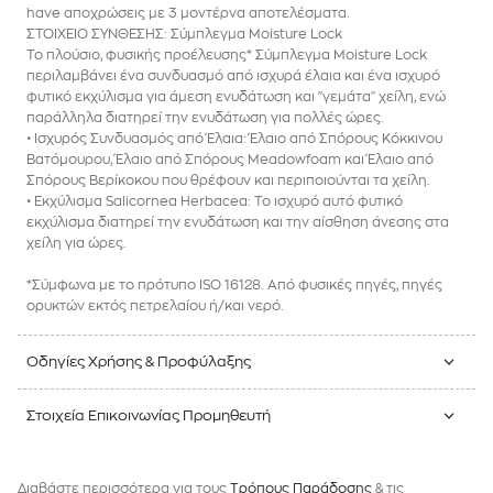
have αποχρώσεις με 3 μοντέρνα αποτελέσματα.
ΣΤΟΙΧΕΙΟ ΣΥΝΘΕΣΗΣ: Σύμπλεγμα Moisture Lock
Το πλούσιο, φυσικής προέλευσης* Σύμπλεγμα Moisture Lock
περιλαμβάνει ένα συνδυασμό από ισχυρά έλαια και ένα ισχυρό
φυτικό εκχύλισμα για άμεση ενυδάτωση και "γεμάτα" χείλη, ενώ
παράλληλα διατηρεί την ενυδάτωση για πολλές ώρες.
• Ισχυρός Συνδυασμός από Έλαια: Έλαιο από Σπόρους Κόκκινου
Βατόμουρου, Έλαιο από Σπόρους Meadowfoam και Έλαιο από
Σπόρους Βερίκοκου που θρέφουν και περιποιούνται τα χείλη.
• Εκχύλισμα Salicornea Herbacea: Το ισχυρό αυτό φυτικό
εκχύλισμα διατηρεί την ενυδάτωση και την αίσθηση άνεσης στα
χείλη για ώρες.
*Σύμφωνα με το πρότυπο ISO 16128. Από φυσικές πηγές, πηγές
ορυκτών εκτός πετρελαίου ή/και νερό.
Οδηγίες Χρήσης & Προφύλαξης
Στοιχεία Επικοινωνίας Προμηθευτή
Διαβάστε περισσότερα για τους
Tρόπους Παράδοσης
& τις