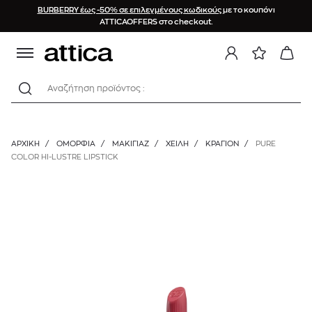
BURBERRY έως -50% σε επιλεγμένους κωδικούς
με το κουπόνι
ATTICAOFFERS στο checkout.
Αναζήτηση προϊόντος :
ΑΡΧΙΚΉ
/
ΟΜΟΡΦΙΑ
/
ΜΑΚΙΓΙΑΖ
/
ΧΕΊΛΗ
/
ΚΡΑΓΙΌΝ
/
PURE
COLOR HI-LUSTRE LIPSTICK