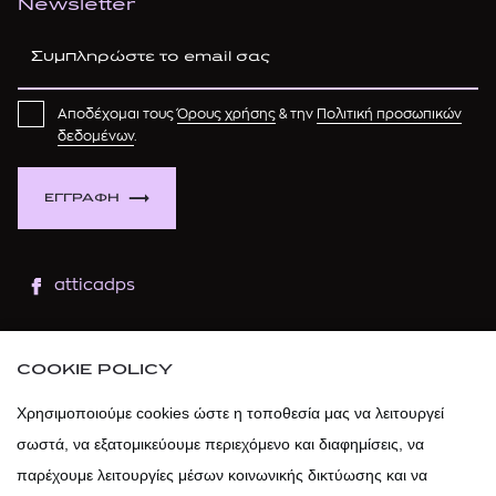
Newsletter
Αποδέχομαι τους
Όρους χρήσης
& την
Πολιτική προσωπικών
δεδομένων
.
ΕΓΓΡΑΦΗ
atticadps
atticaofficial
|
atticabeauty
COOKIE POLICY
atticadps
Χρησιμοποιούμε cookies ώστε η τοποθεσία μας να λειτουργεί
σωστά, να εξατομικεύουμε περιεχόμενο και διαφημίσεις, να
atticadps
παρέχουμε λειτουργίες μέσων κοινωνικής δικτύωσης και να