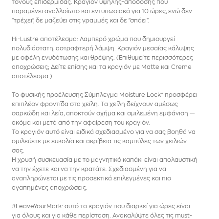
τόνους επιδερμίδας. Κραγιόν υψηλής-απόδοσης που
παραμένει αναλλοίωτο και εντυπωσιακό για 10 ώρες, ενώ δεν
"τρέχει", δε μαζεύει στις γραμμές και δε "σπάει".
Hi-Lustre αποτέλεσμα: Λαμπερό χρώμα που δημιουργεί
πολυδιάστατη, αστραφτερή λάμψη. Κραγιόν μεσαίας κάλυψης
με οφέλη ενυδάτωσης και θρέψης. (Επιθυμείτε περισσότερες
αποχρώσεις; Δείτε επίσης και τα κραγιόν με Matte και Creme
αποτέλεσμα.)
Το φυσικής προέλευσης Σύμπλεγμα Moisture Lock* προσφέρει
επιπλέον φροντίδα στα χείλη. Τα χείλη δείχνουν αμέσως
σαρκώδη και λεία, αποκτούν σχήμα και σμιλεμένη εμφάνιση —
ακόμα και μετά από την αφαίρεση του κραγιόν.
Το κραγιόν αυτό είναι ειδικά σχεδιασμένο για να σας βοηθά να
σμιλεύετε με ευκολία και ακρίβεια τις καμπύλες των χειλιών
σας.
Η χρυσή συσκευασία με το μαγνητικό καπάκι είναι απολαυστική
να την έχετε και να την κρατάτε. Σχεδιασμένη για να
αναπληρώνεται με τις προσεκτικά επιλεγμένες και πιο
αγαπημένες αποχρώσεις.
#LeaveYourMark: αυτό το κραγιόν που διαρκεί για ώρες είναι
για όλους και για κάθε περίσταση. Ανακαλύψτε όλες τις must-