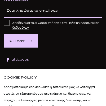
Αποδέχομαι τους
Όρους χρήσης
& την
Πολιτική προσωπικών
δεδομένων
.
ΕΓΓΡΑΦΗ
atticadps
atticaofficial
|
atticabeauty
COOKIE POLICY
atticadps
Χρησιμοποιούμε cookies ώστε η τοποθεσία μας να λειτουργεί
σωστά, να εξατομικεύουμε περιεχόμενο και διαφημίσεις, να
atticadps
παρέχουμε λειτουργίες μέσων κοινωνικής δικτύωσης και να