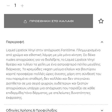
1
ΠΡΟΣΘΗΚΗ ΣΤΟ ΚΑΛΑΘΙ
Περιγραφή
Liquid Lipstick Vinyl στην απόχρωση Fantôme. Πλημμυρισμένο
από χρώμα και εθιστική λάμψη με μία μόνο κίνηση. Σε δέκα
nudes αποχρώσεις για να διαλέξετε, το Liquid Lipstick Vinyl
θρέφει και τυλίγει τα χείλη με ένα αστραφτερό πέπλο μεγάλης
διάρκειας. Το κρεμώδες vegan μείγμα ελαίων και βουτύρου
καριτέ προσφέρει πολλές ώρες άνεσης, χάρη στη σύνθεσή του
που παραμένει σταθερή, δεν κολλάει και δεν στεγνώνει.
Διατίθεται σε μια σειρά ψυχρών, ουδέτερων και ζεστών
αποχρώσεων, υπάρχει μια απόχρωση που ταιριάζει σε κάθε
επιδερμίδα/τόνο δέρματος, με ατελείωτες δυνατότητες
έκφρασης.
Οδηγίες Χρήσης & Προφύλαξης