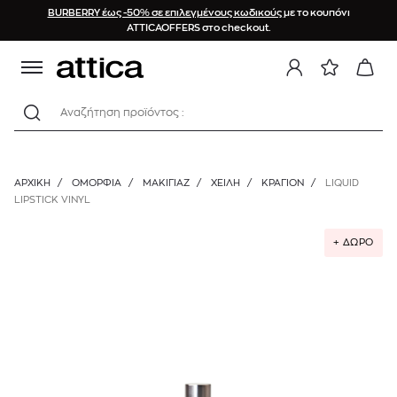
BURBERRY έως -50% σε επιλεγμένους κωδικούς
με το κουπόνι
ATTICAOFFERS στο checkout.
Αναζήτηση προϊόντος :
ΑΡΧΙΚΉ
/
ΟΜΟΡΦΙΑ
/
ΜΑΚΙΓΙΑΖ
/
ΧΕΊΛΗ
/
ΚΡΑΓΙΌΝ
/
LIQUID
LIPSTICK VINYL
+ ΔΩΡΟ