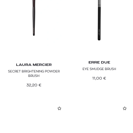
Καθαριστικά Πινέλων
SHISEIDO
Σετ μακιγιάζ & παλέτες
SISLEY PARIS
Επαναγεμιζόμενα & Refills
TOM FORD
YVES SAINT LAURENT
ERRE DUE
LAURA MERCIER
EYE SMUDGE BRUSH
SECRET BRIGHTENING POWDER
BRUSH
11,00
€
32,20
€