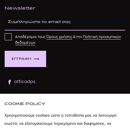
Newsletter
Αποδέχομαι τους
Όρους χρήσης
& την
Πολιτική προσωπικών
δεδομένων
.
ΕΓΓΡΑΦΗ
atticadps
atticaofficial
|
atticabeauty
COOKIE POLICY
atticadps
Χρησιμοποιούμε cookies ώστε η τοποθεσία μας να λειτουργεί
σωστά, να εξατομικεύουμε περιεχόμενο και διαφημίσεις, να
atticadps