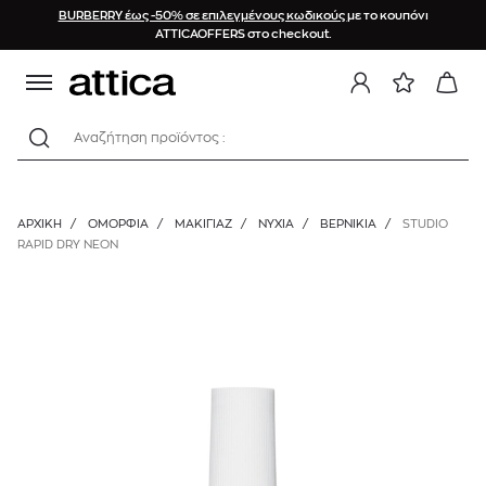
BURBERRY έως -50% σε επιλεγμένους κωδικούς
με το κουπόνι
ATTICAOFFERS στο checkout.
Αναζήτηση προϊόντος :
ΑΡΧΙΚΉ
/
ΟΜΟΡΦΙΑ
/
ΜΑΚΙΓΙΑΖ
/
ΝΎΧΙΑ
/
ΒΕΡΝΊΚΙΑ
/
STUDIO
RAPID DRY NEON