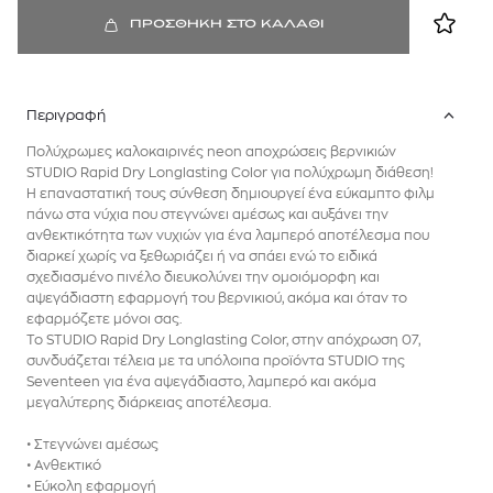
ΠΡΟΣΘΗΚΗ ΣΤΟ ΚΑΛΑΘΙ
Περιγραφή
Πολύχρωμες καλοκαιρινές neon αποχρώσεις βερνικιών
STUDIO Rapid Dry Longlasting Color για πολύχρωμη διάθεση!
Η επαναστατική τους σύνθεση δημιουργεί ένα εύκαμπτο φιλμ
πάνω στα νύχια που στεγνώνει αμέσως και αυξάνει την
ανθεκτικότητα των νυχιών για ένα λαμπερό αποτέλεσμα που
διαρκεί χωρίς να ξεθωριάζει ή να σπάει ενώ το ειδικά
σχεδιασμένο πινέλο διευκολύνει την ομοιόμορφη και
αψεγάδιαστη εφαρμογή του βερνικιού, ακόμα και όταν το
εφαρμόζετε μόνοι σας.
Το STUDIO Rapid Dry Longlasting Color, στην απόχρωση 07,
συνδυάζεται τέλεια με τα υπόλοιπα προϊόντα STUDIO της
Seventeen για ένα αψεγάδιαστο, λαμπερό και ακόμα
μεγαλύτερης διάρκειας αποτέλεσμα.
• Στεγνώνει αμέσως
• Ανθεκτικό
• Εύκολη εφαρμογή