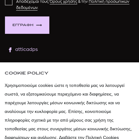
Αποδέχομαι τους
Όρους χρήσης
& την
Πολιτική προσωπικών
δεδομένων
.
ΕΓΓΡΑΦΗ
atticadps
atticaofficial
|
atticabeauty
COOKIE POLICY
atticadps
Χρησιμοποιούμε cookies ώστε η τοποθεσία μας να λειτουργεί
σωστά, να εξατομικεύουμε περιεχόμενο και διαφημίσεις, να
atticadps
παρέχουμε λειτουργίες μέσων κοινωνικής δικτύωσης και να
αναλύουμε την κυκλοφορία μας. Επίσης, κοινοποιούμε
πληροφορίες σχετικά με την από μέρους σας χρήση της
τοποθεσίας μας στους συνεργάτες μέσων κοινωνικής δικτύωσης,
διαφημίσεων και ανάλυσης. Διαβάστε την Πολιτική Cookies