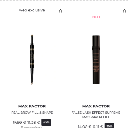
web exclusive
NEO
MAX FACTOR
MAX FACTOR
REAL BROW FILL & SHAPE
FALSE LASH EFFECT SUPREME
MASCARA REFILL
17,50
€
11,38
€
35%
14,02
€
9,11
€
35%
5 αποχρώσεις