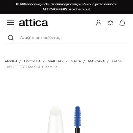
BURBERRY έως -50% σε επιλεγμένους κωδικούς
με το κουπόνι
ATTICAOFFERS στο checkout.
Αναζήτηση προϊόντος :
ΑΡΧΙΚΉ
/
ΟΜΟΡΦΙΑ
/
ΜΑΚΙΓΙΑΖ
/
ΜΆΤΙΑ
/
MASCARA
/
FALSE
LASH EFFECT MAX OUT PRIMER