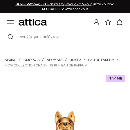
BURBERRY έως -50% σε επιλεγμένους κωδικούς
με το κουπόνι
ATTICAOFFERS στο checkout.
Αναζήτηση προϊόντος :
ΑΡΧΙΚΉ
/
ΟΜΟΡΦΙΑ
/
ΑΡΩΜΑΤΑ
/
UNISEX
/
EAU DE PARFUM
/
MCM COLLECTION CHARMING PUP EAU DE PARFUM
TRY ME