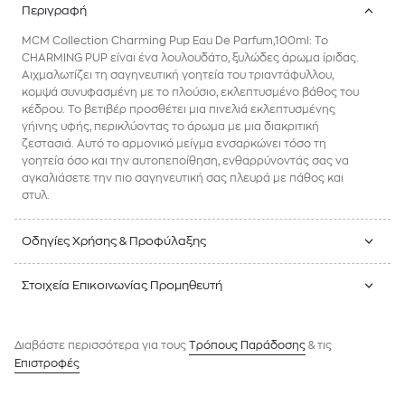
Περιγραφή
MCM Collection Charming Pup Eau De Parfum,100ml: Το
CHARMING PUP είναι ένα λουλουδάτο, ξυλώδες άρωμα ίριδας.
Αιχμαλωτίζει τη σαγηνευτική γοητεία του τριαντάφυλλου,
κομψά συνυφασμένη με το πλούσιο, εκλεπτυσμένο βάθος του
κέδρου. Το βετιβέρ προσθέτει μια πινελιά εκλεπτυσμένης
γήινης υφής, περικλύοντας το άρωμα με μια διακριτική
ζεστασιά. Αυτό το αρμονικό μείγμα ενσαρκώνει τόσο τη
γοητεία όσο και την αυτοπεποίθηση, ενθαρρύνοντάς σας να
αγκαλιάσετε την πιο σαγηνευτική σας πλευρά με πάθος και
στυλ.
Οδηγίες Χρήσης & Προφύλαξης
Στοιχεία Επικοινωνίας Προμηθευτή
Διαβάστε περισσότερα για τους
Tρόπους Παράδοσης
& τις
Επιστροφές