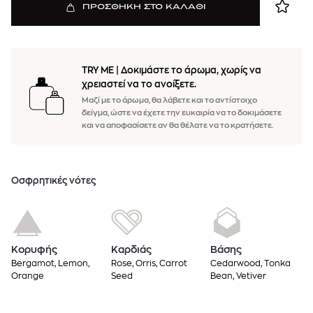
ΠΡΟΣΘΗΚΗ ΣΤΟ ΚΑΛΑΘΙ
TRY ME
|
Δοκιμάστε το άρωμα, χωρίς να
χρειαστεί να το ανοίξετε.
Μαζί με το άρωμα, θα λάβετε και το αντίστοιχο
δείγμα, ώστε να έχετε την ευκαιρία να το δοκιμάσετε
και να αποφασίσετε αν θα θέλατε να το κρατήσετε.
Oσφρητικές νότες
Κορυφής
Καρδιάς
Βάσης
Bergamot, Lemon,
Rose, Orris, Carrot
Cedarwood, Tonka
Orange
Seed
Bean, Vetiver