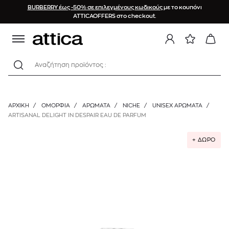
BURBERRY έως -50% σε επιλεγμένους κωδικούς
με το κουπόνι
ATTICAOFFERS στο checkout.
Αναζήτηση προϊόντος :
ΑΡΧΙΚΉ
/
ΟΜΟΡΦΙΑ
/
ΑΡΩΜΑΤΑ
/
NICHE
/
UNISEX ΑΡΏΜΑΤΑ
/
ARTISANAL DELIGHT IN DESPAIR EAU DE PARFUM
+ ΔΩΡΟ