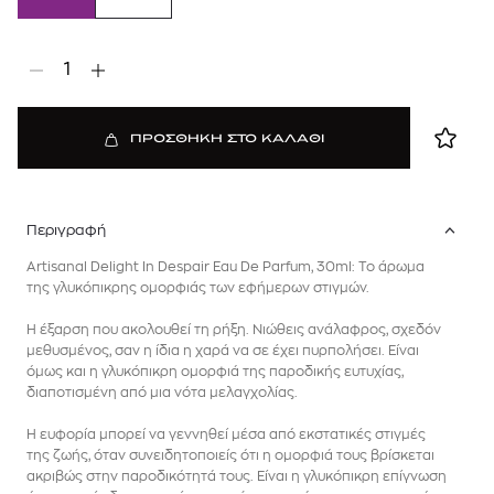
1
ΠΡΟΣΘΗΚΗ ΣΤΟ ΚΑΛΑΘΙ
Περιγραφή
Artisanal Delight In Despair Eau De Parfum, 30ml: Το άρωμα
της γλυκόπικρης ομορφιάς των εφήμερων στιγμών.
Η έξαρση που ακολουθεί τη ρήξη. Νιώθεις ανάλαφρος, σχεδόν
μεθυσμένος, σαν η ίδια η χαρά να σε έχει πυρπολήσει. Είναι
όμως και η γλυκόπικρη ομορφιά της παροδικής ευτυχίας,
διαποτισμένη από μια νότα μελαγχολίας.
Η ευφορία μπορεί να γεννηθεί μέσα από εκστατικές στιγμές
της ζωής, όταν συνειδητοποιείς ότι η ομορφιά τους βρίσκεται
ακριβώς στην παροδικότητά τους. Είναι η γλυκόπικρη επίγνωση