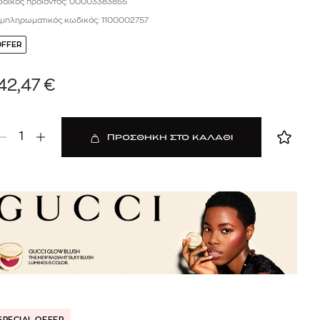
δικός προϊόντος: 00003383855
μπληρωματικός κωδικός: 1100002757
OFFER
42,47
€
1
ΠΡΟΣΘΗΚΗ ΣΤΟ ΚΑΛΑΘΙ
 BARTH
DIOR
Ο ΣΟΡΤΣ
DIOR FOREVER NUDE BRONZE POWDER BRONZER IN NATURAL GLOW OR MATTE FINISH | 04 Warm
0
€
15%
61,84
€
OFFER
SPECIAL OFFER