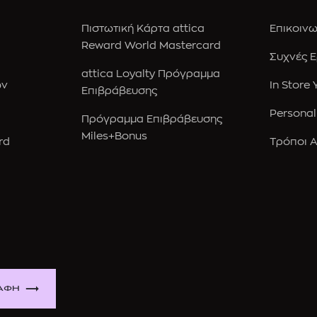
Πιστωτική Κάρτα attica
Επικοινω
Reward World Mastercard
Συχνές 
attica Loyalty Πρόγραμμα
ών
In Store
Επιβράβευσης
Personal
Πρόγραμμα Επιβράβευσης
Miles+Bonus
rd
Τρόποι 
ΑΦΗ