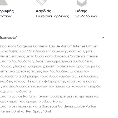
ορυφής
Καρδιάς
Βάσης
νταρίνι
Συμφωνία Γαρδένιας
Σανδαλόξυλο
Περιγραφή
Gucci Flora Gorgeous Gardenia Eau De Parfum Intense Gift Set:
Ανακαλύψτε μια άλλη πλευρά της συλλογής Flora και ζήστε
στιγμές ευτυχίας με το Gucci Flora Gorgeous Gardenia Intense.
Αυτό το λουλουδάτο ξυλώδες γκουρμέ άρωμα συνδυάζει τα
πλούσια, γλυκά και ζουμερά χαρακτηριστικά των φρούτων με τις
λεπτές και φρέσκες πτυχές των λουλουδιών. Ενισχύει τον
λουλουδάτο αισθησιασμό του άνθους γαρδένιας με πλούσιους,
ξυλώδεις τόνους. Η έκρηξη αφιλτράριστης χαράς και η έκρηξη
αγνής απόλαυσης επιταχύνουν τον παλμό και κάνουν την καρδιά
να χτυπά πιο δυνατά.
Αυτό το Eau de Parfum Intense προσφέρει μια νέα εμπειρία του
χαρακτηριστικού αρώματος Gucci Flora.
Αυτό το σετ περιέχει: Flora Gorgeous Gardenia Eau De Parfum
Intense 50ml και Pen Spray 10ml