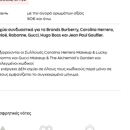
με την αγορά αρωμάτων αξίας
35%
80€ και άνω.
χύει συνδυαστικά για τα Brands Burberry, Carolina Herrera,
loé, Rabanne, Gucci, Hugo Boss και Jean Paul Gaultier.
ξαιρούνται οι Συλλογές Carolina Herrera Makeup & Lucky
arms και Gucci Makeup & The Alchemist's Garden και
ιλεγμένοι κωδικοί.
 ενέργεια ΔΕΝ ισχύει σε όλους τους κωδικούς παρά μόνο σε
ους εμφανίζεται το συγκεκριμένο μήνυμα.
σφρητικές νότες