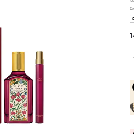
Κω
Συ
1
TOM FORD
MIU MIU
MC2 SAINT
SOLEIL BLANC PARFUM EAU DE TOILETTE | 50ml
ΓΥΑΛΙΑ ΗΛΙΟΥ A52S/ZVN4I0/52
ΑΝΔΡΙΚΟ ΜΑΓΙ
421,00
€
120,00
€
102,0
365,00
€
OFFER