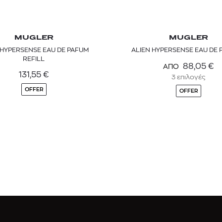
MUGLER
MUGLER
 HYPERSENSE EAU DE PAFUM
ALIEN HYPERSENSE EAU DE
REFILL
88,05
€
ΑΠΟ
131,55
€
3 επιλογές
OFFER
OFFER