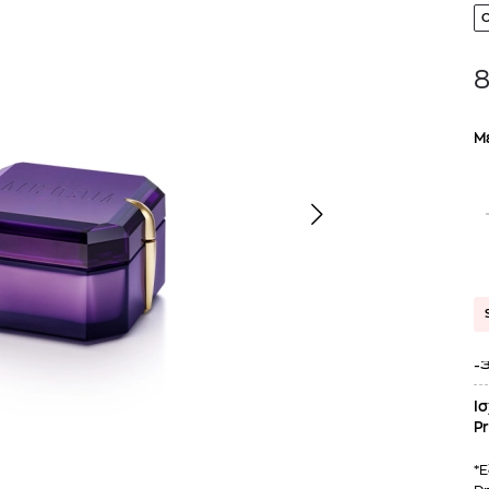
8
Μ
TOM FORD
MIU MIU
MC2 SAINT
SOLEIL BLANC PARFUM EAU DE TOILETTE | 50ml
ΓΥΑΛΙΑ ΗΛΙΟΥ A52S/ZVN4I0/52
ΑΝΔΡΙΚΟ ΜΑΓΙ
421,00
€
120,00
€
102,0
365,00
€
-
OFFER
Ισ
Pr
*Ε