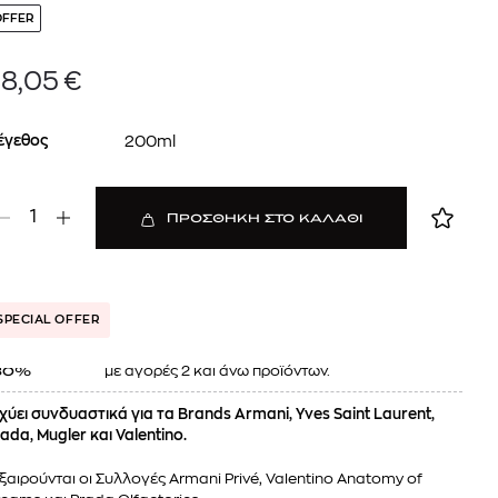
OFFER
8,05
€
έγεθος
200ml
1
ΠΡΟΣΘΗΚΗ ΣΤΟ ΚΑΛΑΘΙ
 BARTH
DIOR
SPECIAL OFFER
Ο ΣΟΡΤΣ
DIOR FOREVER NUDE BRONZE POWDER BRONZER IN NATURAL GLOW OR MATTE FINISH | 04 Warm
0
€
15%
με αγορές 2 και άνω προϊόντων.
61,84
€
30%
OFFER
χύει συνδυαστικά για τα Brands Armani, Yves Saint Laurent,
ada, Mugler και Valentino.
ξαιρούνται οι Συλλογές Armani Privé, Valentino Anatomy of