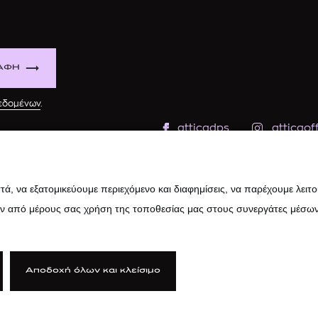
ΑΦΗ
δεδομένων
.
atticadps
atticaoff
ά, να εξατομικεύουμε περιεχόμενο και διαφημίσεις, να παρέχουμε λειτ
ην από μέρους σας χρήση της τοποθεσίας μας στους συνεργάτες μέσων
Αποδοχή όλων και κλείσιμο
ιτική Cookies
|
Κώδικας Δεοντολογίας
|
Προστασία Προσωπικών Δ