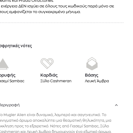
eams και Prada Olfactories.
 ενέργεια ΔΕΝ ισχύει σε όλους τους κωδικούς παρά μόνο σε
ους εμφανίζεται το συγκεκριμένο μήνυμα.
σφρητικές νότες
ορυφής
Καρδιάς
Βάσης
ασεμί Sambac
Ξύλο Cashmeran
Λευκή Άμβρα
Περιγραφή
Το Mugler Alien είναι δυναμικό, λαμπερό και σαγηνευτικό. Το
αινιγματικό άρωμα αποκαλύπτει μια θεαματική θηλυκότητα, μια
έκκληση προς το εξαιρετικό. Νότες από Γιασεμί Sambac, Ξύλο
Cashmeran και Λευκή Άμβρα δημιουργούν ένα εξωτικό άρωμα,