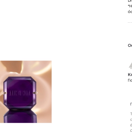
Dr
*Η
όσ
O
Κ
Γι