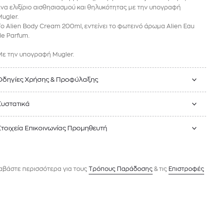
ένα ελιξίριο αισθησιασμού και θηλυκότητας με την υπογραφή
Mugler.
Το Alien Body Cream 200ml, εντείνει το φωτεινό άρωμα Alien Eau
de Parfum.
Mε την υπογραφή Mugler.
Οδηγίες Χρήσης & Προφύλαξης
Συστατικά
Στοιχεία Επικοινωνίας Προμηθευτή
αβάστε περισσότερα για τους
Tρόπους Παράδοσης
& τις
Επιστροφές