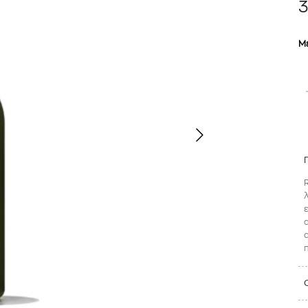
3
Μ
TOM FORD
MIU MIU
MC2 SAINT
SOLEIL BLANC PARFUM EAU DE TOILETTE | 50ml
ΓΥΑΛΙΑ ΗΛΙΟΥ A52S/ZVN4I0/52
ΑΝΔΡΙΚΟ ΜΑΓΙ
421,00
€
120,00
€
102,0
365,00
€
OFFER