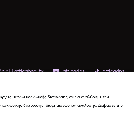
icial
|
atticabeauty
atticadps
atticadps
ουργίες μέσων κοινωνικής δικτύωσης και να αναλύουμε την
 κοινωνικής δικτύωσης, διαφημίσεων και ανάλυσης. Διαβάστε την