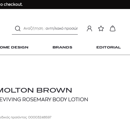
ο checkout.
ανδρικο t-shirt
Dior sauvage
Longchamp Le Pliage
αντηλιακό προσώπου
estee lauder double wear
kiehl's avocado eye
OME DESIGN
BRANDS
EDITORIAL
mcm
sandro
γυναικεία αρώματα
μαγιό
ανδρικο t-shirt
 Home Design
MOLTON BROWN
Dior sauvage
EVIVING ROSEMARY BODY LOTION
Longchamp Le Pliage
αντηλιακό προσώπου
δικός προϊόντος: 00003248597
estee lauder double wear
kiehl's avocado eye