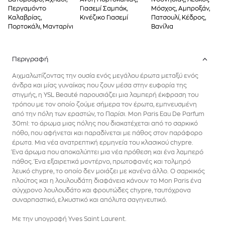
Περγαμόντο
Γιασεμί Σαμπάκ,
Μόσχος, Αμπροξάν,
Καλαβρίας,
Κινέζικο Γιασεμί
Πατσουλί, Κέδρος,
Πορτοκάλι, Μανταρίνι
Βανίλια
Περιγραφή
Αιχμαλωτίζοντας την ουσία ενός μεγάλου έρωτα μεταξύ ενός
άνδρα και μίας γυναίκας που ζουν μέσα στην ευφορία της
στιγμής, η YSL Beauté παρουσιάζει μια λαμπερή έκφραση του
τρόπου με τον οποίο ζούμε σήμερα τον έρωτα, εμπνευσμένη
από την πόλη των εραστών, το Παρίσι. Mon Paris Eau De Parfum
30ml: το άρωμα μιας πόλης που διακατέχεται από το σαρκικό
πόθο, που αφήνεται και παραδίνεται με πάθος στον παράφορο
έρωτα. Μια νέα ανατρεπτική ερμηνεία του κλασικού chypre.
Ένα άρωμα που αποκαλύπτει μια νέα πρόθεση και ένα λαμπερό
πάθος. Ένα εξαιρετικά μοντέρνο, πρωτοφανές και τολμηρό
λευκό chypre, το οποίο δεν μοιάζει με κανένα άλλο. Ο σαρκικός
πλούτος και η λουλουδάτη διαφάνεια κάνουν το Mon Paris ένα
σύγχρονο λουλουδάτο και φρουτώδες chypre, ταυτόχρονα
συναρπαστικό, ελκυστικό και απόλυτα σαγηνευτικό.
Με την υπογραφή Yves Saint Laurent.