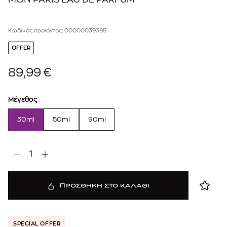
Κωδικός προϊόντος: 00000039395
OFFER
89,99
€
Μέγεθος
30ml
50ml
90ml
1
ΠΡΟΣΘΗΚΗ ΣΤΟ ΚΑΛΑΘΙ
SPECIAL OFFER