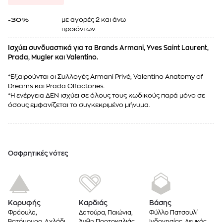
με αγορές 2 και άνω
-30%
προϊόντων.
Ισχύει συνδυαστικά για τα Brands Armani, Yves Saint Laurent,
Prada, Mugler και Valentino.
*Εξαιρούνται οι Συλλογές Armani Privé, Valentino Anatomy of
Dreams και Prada Olfactories.
*Η ενέργεια ΔΕΝ ισχύει σε όλους τους κωδικούς παρά μόνο σε
όσους εμφανίζεται το συγκεκριμένο μήνυμα.
Oσφρητικές νότες
Κορυφής
Καρδιάς
Βάσης
Φράουλα,
Δατούρα, Παιώνια,
Φύλλο Πατσουλί
Βατόμουρο, Αχλάδι,
Άνθη Πορτοκαλιάς,
Ινδονησίας, Λευκός