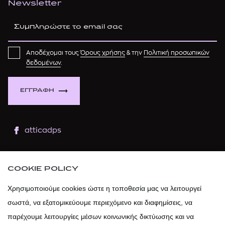
Newsletter
Αποδέχομαι τους
Όρους χρήσης
& την
Πολιτική προσωπικών
δεδομένων
.
ΕΓΓΡΑΦΗ
atticadps
atticaofficial
|
atticabeauty
COOKIE POLICY
atticadps
Χρησιμοποιούμε cookies ώστε η τοποθεσία μας να λειτουργεί
σωστά, να εξατομικεύουμε περιεχόμενο και διαφημίσεις, να
atticadps
παρέχουμε λειτουργίες μέσων κοινωνικής δικτύωσης και να