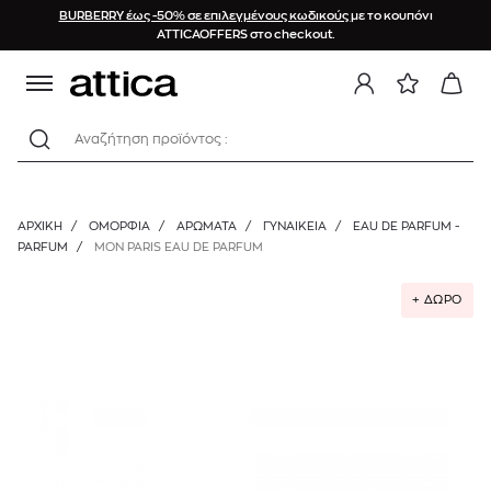
BURBERRY έως -50% σε επιλεγμένους κωδικούς
με το κουπόνι
ATTICAOFFERS στο checkout.
Αναζήτηση προϊόντος :
ΑΡΧΙΚΉ
/
ΟΜΟΡΦΙΑ
/
ΑΡΩΜΑΤΑ
/
ΓΥΝΑΙΚΕΊΑ
/
EAU DE PARFUM -
PARFUM
/
MON PARIS EAU DE PARFUM
+ ΔΩΡΟ