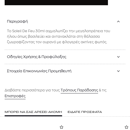
Περιγραφή
To Soleil De Feu 30ml αιχμαλωτίζει την μεγαλοπρέπεια του
ήλιου όπως βασιλεύει και αντανακλάται στη θάλασσα
ζωγραφίζοντας τον ουρανό με φλογερές ακτίνες φωτός.
Οδηγίες Χρήσης & Προφύλαξης
Στοιχεία Επικοινωνίας Προμηθευτή
Διαβάστε περισσότερα για τους
Tρόπους Παράδοσης
& τις
Επιστροφές
ΜΠΟΡΕΙ ΝΑ ΣΑΣ ΑΡΕΣΕΙ ΑΚΟΜΗ
ΕΙΔΑΤΕ ΠΡΟΣΦΑΤΑ