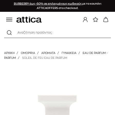
BURBERRY έως -50% σε επιλεγμένους κωδικούς
με το κουπόνι
ATTICAOFFERS στο checkout.
Αναζήτηση προϊόντος :
ΑΡΧΙΚΉ
/
ΟΜΟΡΦΙΑ
/
ΑΡΩΜΑΤΑ
/
ΓΥΝΑΙΚΕΊΑ
/
EAU DE PARFUM -
PARFUM
/
SOLEIL DE FEU EAU DE PARFUM