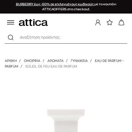
BURBERRY έως -50% σε επιλεγμένους κωδικούς
με το κουπόνι
ATTICAOFFERS στο checkout.
Αναζήτηση προϊόντος :
ΑΡΧΙΚΉ
/
ΟΜΟΡΦΙΑ
/
ΑΡΩΜΑΤΑ
/
ΓΥΝΑΙΚΕΊΑ
/
EAU DE PARFUM -
PARFUM
/
SOLEIL DE FEU EAU DE PARFUM