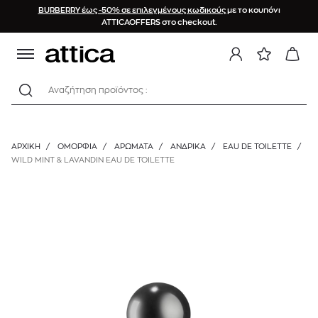
BURBERRY έως -50% σε επιλεγμένους κωδικούς
με το κουπόνι
ATTICAOFFERS στο checkout.
Αναζήτηση προϊόντος :
ΑΡΧΙΚΉ
/
ΟΜΟΡΦΙΑ
/
ΑΡΩΜΑΤΑ
/
ΑΝΔΡΙΚΆ
/
EAU DE TOILETTE
/
WILD MINT & LAVANDIN EAU DE TOILETTE