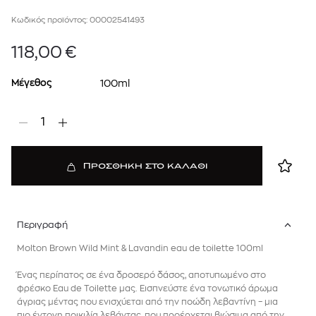
Κωδικός προϊόντος: 00002541493
118,00
€
Μέγεθος
100ml
1
ΠΡΟΣΘΗΚΗ ΣΤΟ ΚΑΛΑΘΙ
Περιγραφή
Molton Brown Wild Mint & Lavandin eau de toilette 100ml
Ένας περίπατος σε ένα δροσερό δάσος, αποτυπωμένο στο
φρέσκο Eau de Toilette μας. Εισπνεύστε ένα τονωτικό άρωμα
άγριας μέντας που ενισχύεται από την ποώδη λεβαντίνη – μια
πιο έντονη ποικιλία λεβάντας, που προέρχεται βιώσιμα από την