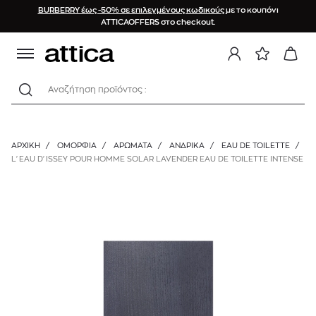
BURBERRY έως -50% σε επιλεγμένους κωδικούς
με το κουπόνι
ATTICAOFFERS στο checkout.
Αναζήτηση προϊόντος :
ΑΡΧΙΚΉ
/
ΟΜΟΡΦΙΑ
/
ΑΡΩΜΑΤΑ
/
ΑΝΔΡΙΚΆ
/
EAU DE TOILETTE
/
L'EAU D'ISSEY POUR HOMME SOLAR LAVENDER EAU DE TOILETTE INTENSE