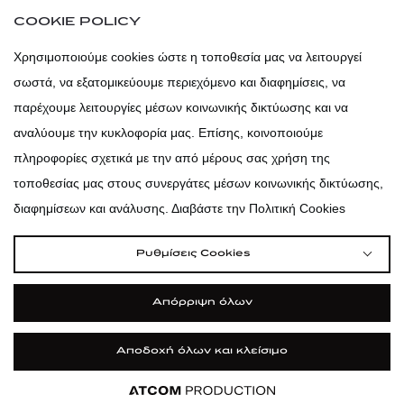
atticaofficial
|
atticabeauty
COOKIE POLICY
atticadps
Χρησιμοποιούμε cookies ώστε η τοποθεσία μας να λειτουργεί
σωστά, να εξατομικεύουμε περιεχόμενο και διαφημίσεις, να
atticadps
παρέχουμε λειτουργίες μέσων κοινωνικής δικτύωσης και να
αναλύουμε την κυκλοφορία μας. Επίσης, κοινοποιούμε
πληροφορίες σχετικά με την από μέρους σας χρήση της
τοποθεσίας μας στους συνεργάτες μέσων κοινωνικής δικτύωσης,
διαφημίσεων και ανάλυσης. Διαβάστε την Πολιτική Cookies
Ρυθμίσεις Cookies
Απόρριψη όλων
Αποδοχή όλων και κλείσιμο
|
|
|
Όροι Χρήσης
Πολιτική Cookies
Κώδικας Δεοντολογίας
Προστασία Προσωπικών Δεδομένων
©2026 attica